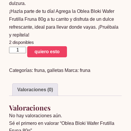
dulzura.
¡Hazla parte de tu día! Agrega la Oblea Bloki Wafer
Frutilla Fruna 80g a tu carrito y disfruta de un dulce
refrescante, ideal para llevar donde vayas. ¡Pruébala
y repítela!
2 disponibles
Oblea
quiero esto
Bloki
Wafer
Categorías:
fruna
,
galletas
Marca:
fruna
Frutilla
Fruna
80g
Valoraciones (0)
cantidad
Valoraciones
No hay valoraciones aún.
Sé el primero en valorar “Oblea Bloki Wafer Frutilla
Fruna 80g”