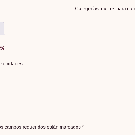
x
Categorías:
dulces para cu
20
unidades
cantidad
es
20 unidades.
os campos requeridos están marcados
*