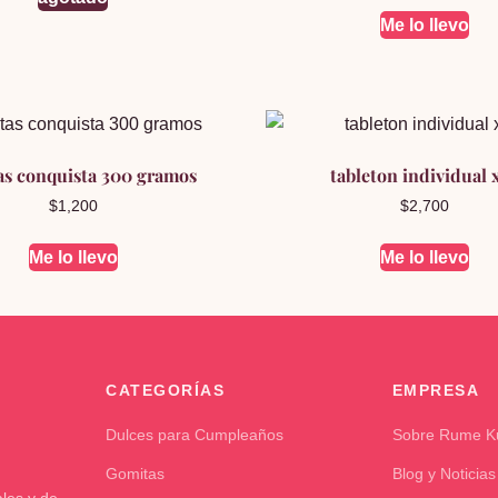
Me lo llevo
tas conquista 300 gramos
tableton individual 
$
1,200
$
2,700
Me lo llevo
Me lo llevo
CATEGORÍAS
EMPRESA
Dulces para Cumpleaños
Sobre Rume 
Gomitas
Blog y Noticias