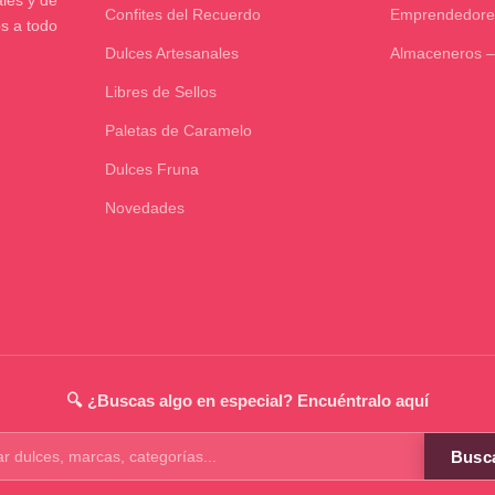
les y de
Confites del Recuerdo
Emprendedore
os a todo
Dulces Artesanales
Almaceneros –
Libres de Sellos
Paletas de Caramelo
Dulces Fruna
Novedades
🔍 ¿Buscas algo en especial? Encuéntralo aquí
Busc
os