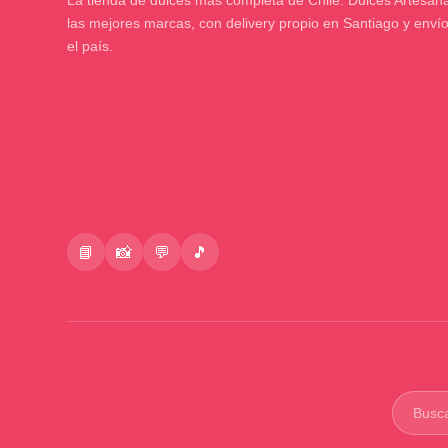
La tienda de dulces más completa de Chile. Dulces Artesana
las mejores marcas, con delivery propio en Santiago y enví
el país.
📘
📸
💬
🎵
Buscar
product