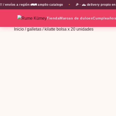
víos a región 🚛🚛 amplio catalogo
🎉 · 🛻 delivery propio en E
✦
Tienda
Marcas de dulces
Cumpleaño
Inicio
/
galletas
/ kilatte bolsa x 20 unidades