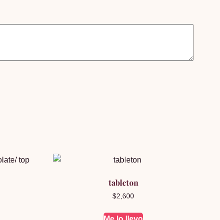
tableton
$
2,600
Me lo llevo