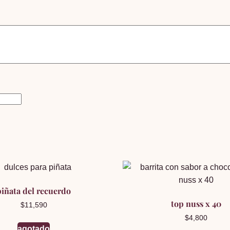
piñata del recuerdo
top nuss x 40
$
11,590
$
4,800
agotado