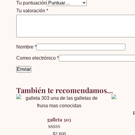
Tu puntuación
Tu valoración
*
Nombre
*
Correo electrónico
*
También te recomendamos…
galleta 303
Valorado en
$
2,600