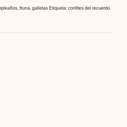
mpleaños
,
fruna
,
galletas
Etiqueta:
confites del recuerdo