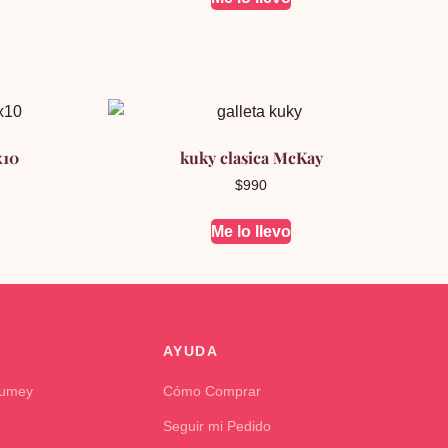
x10
kuky clasica McKay
$
990
Me lo llevo
AYUDA
Kumey
Cómo Comprar
Seguir mi Pedido