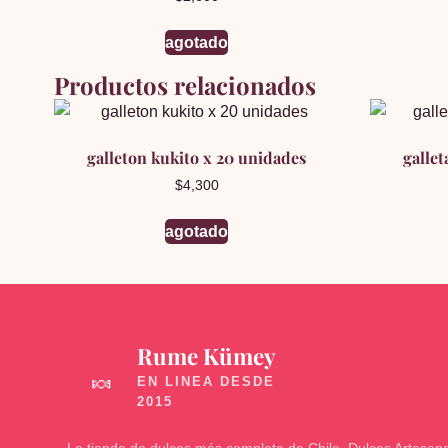
5.00
de 5
agotado
Productos relacionados
galleton kukito x 20 unidades
galle
$
4,300
agotado
Rume Kümey
🍬