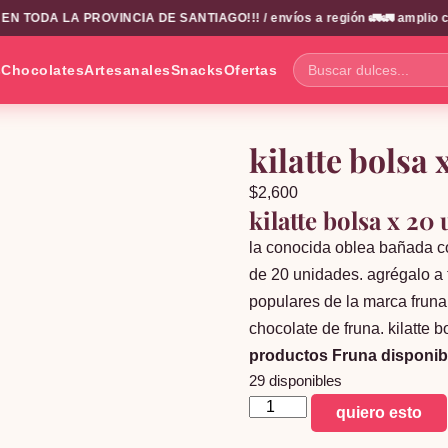
N TODA LA PROVINCIA DE SANTIAGO!!! / envíos a región 🚛🚛 amplio catal
s
Chocolates
Artesanales
Snacks
Ofertas
Buscar
dulces...
kilatte bolsa
$
2,600
kilatte bolsa x 20
la conocida oblea bañada co
de 20 unidades. agrégalo a t
populares de la marca fruna.
chocolate de fruna. kilatte
productos Fruna disponib
29 disponibles
kilatte
quiero esto
bolsa