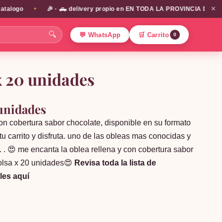
✕
ogo
🎉 · 🛻 delivery propio en EN TODA LA PROVINCIA DE SANTIAGO
✦
🔍
💬 WhatsApp
🛒 Carrito
0
 x 20 unidades
 unidades
n cobertura sabor chocolate, disponible en su formato
u carrito y disfruta. uno de las obleas mas conocidas y
 . 😍 me encanta la oblea rellena y con cobertura sabor
 bolsa x 20 unidades😍
Revisa toda la lista de
les aquí