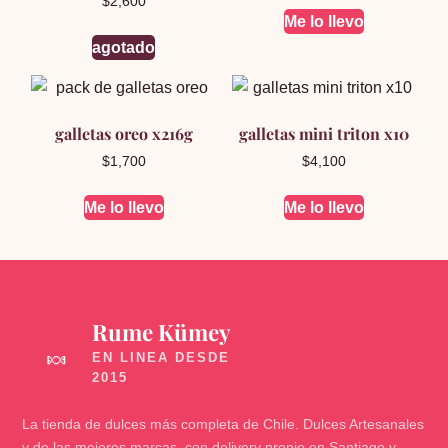
$
2,600
5.00
Me lo llevo
de 5
agotado
galletas oreo x216g
galletas mini triton x10
$
1,700
$
4,100
Me lo llevo
Me lo llevo
Rume Kümey
🍬
La tienda de dulces más completa de Chile. Dulces Artesanales
y de las mejores marcas, con delivery propio en Santiago y