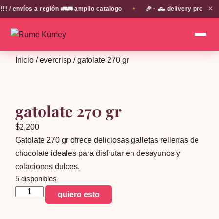
✕
 envíos a región 🚛🚛 amplio catalogo
🎉 · 🛻 delivery propio e
✦
Inicio
/
evercrisp
/ gatolate 270 gr
gatolate 270 gr
$
2,200
Gatolate 270 gr ofrece deliciosas galletas rellenas de
chocolate ideales para disfrutar en desayunos y
colaciones dulces.
5 disponibles
gatolate
quiero esto
270
gr