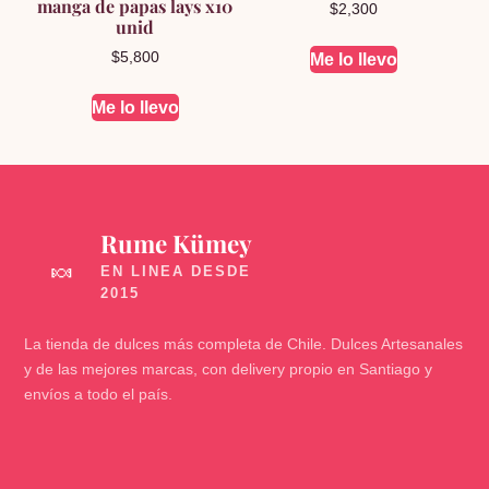
manga de papas lays x10
$
2,300
unid
$
5,800
Me lo llevo
Me lo llevo
Rume Kümey
🍬
La tienda de dulces más completa de Chile. Dulces Artesanales
y de las mejores marcas, con delivery propio en Santiago y
envíos a todo el país.