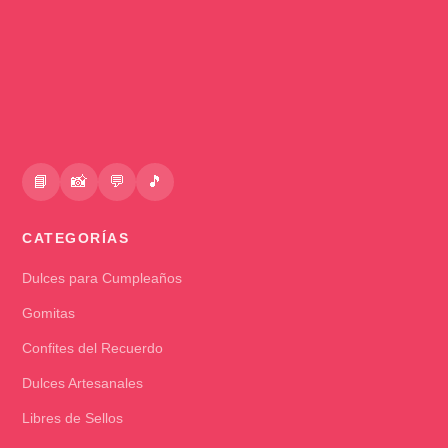
📘
📸
💬
🎵
CATEGORÍAS
Dulces para Cumpleaños
Gomitas
Confites del Recuerdo
Dulces Artesanales
Libres de Sellos