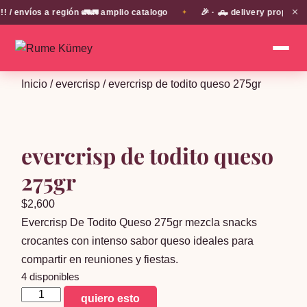
✕
envíos a región 🚛🚛 amplio catalogo
🎉 · 🛻 delivery propio en
✦
Inicio
/
evercrisp
/ evercrisp de todito queso 275gr
evercrisp de todito queso
275gr
$
2,600
Evercrisp De Todito Queso 275gr mezcla snacks
crocantes con intenso sabor queso ideales para
compartir en reuniones y fiestas.
4 disponibles
evercrisp
quiero esto