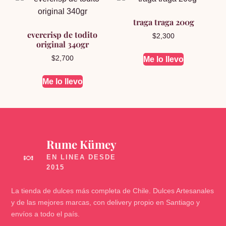
traga traga 200g
evercrisp de todito
$
2,300
original 340gr
$
2,700
Me lo llevo
Me lo llevo
Rume Kümey
🍬
La tienda de dulces más completa de Chile. Dulces Artesanales
y de las mejores marcas, con delivery propio en Santiago y
envíos a todo el país.