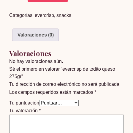
de
todito
Categorías:
evercrisp
,
snacks
queso
275gr
cantidad
Valoraciones (0)
Valoraciones
No hay valoraciones aún.
Sé el primero en valorar “evercrisp de todito queso
275gr”
Tu dirección de correo electrónico no será publicada.
Los campos requeridos están marcados
*
Tu puntuación
Tu valoración
*