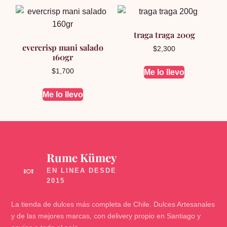
traga traga 200g
evercrisp mani salado
$
2,300
160gr
$
1,700
Me lo llevo
Me lo llevo
Rume Kümey
🍬
La tienda de dulces más completa de Chile. Dulces Artesanales
y de las mejores marcas, con delivery propio en Santiago y