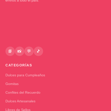
envíos a todo el país.
📘
📸
💬
🎵
CATEGORÍAS
Dulces para Cumpleaños
Gomitas
Confites del Recuerdo
Dulces Artesanales
Libres de Sellos