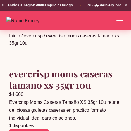
✕
 envíos a región 🚛🚛 amplio catalogo
🎉 · 🛻 delivery propio e
✦
Inicio
/
evercrisp
/ evercrisp moms caseras tamano xs
35gr 10u
evercrisp moms caseras
tamano xs 35gr 10u
$
4,600
Evercrisp Moms Caseras Tamaño XS 35gr 10u reúne
deliciosas galletas caseras en práctico formato
individual ideal para colaciones.
1 disponibles