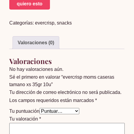
evercrisp
quiero esto
moms
caseras
Categorías:
evercrisp
,
snacks
tamano
xs
35gr
Valoraciones (0)
10u
cantidad
Valoraciones
No hay valoraciones aún.
Sé el primero en valorar “evercrisp moms caseras
tamano xs 35gr 10u”
Tu dirección de correo electrónico no será publicada.
Los campos requeridos están marcados
*
Tu puntuación
Tu valoración
*