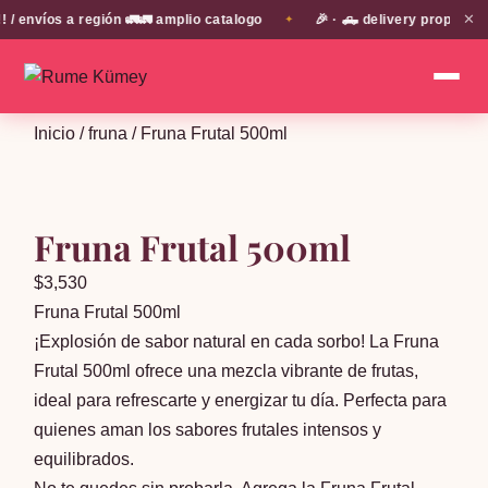
✕
nvíos a región 🚛🚛 amplio catalogo
🎉 · 🛻 delivery propio en 
✦
Inicio
/
fruna
/ Fruna Frutal 500ml
Fruna Frutal 500ml
$
3,530
Fruna Frutal 500ml
¡Explosión de sabor natural en cada sorbo! La Fruna
Frutal 500ml ofrece una mezcla vibrante de frutas,
ideal para refrescarte y energizar tu día. Perfecta para
quienes aman los sabores frutales intensos y
equilibrados.