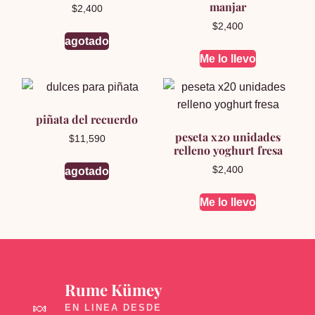
manjar
$
2,400
$
2,400
agotado
Me lo llevo
piñata del recuerdo
peseta x20 unidades
$
11,590
relleno yoghurt fresa
$
2,400
agotado
Me lo llevo
Rume Kümey
🍬