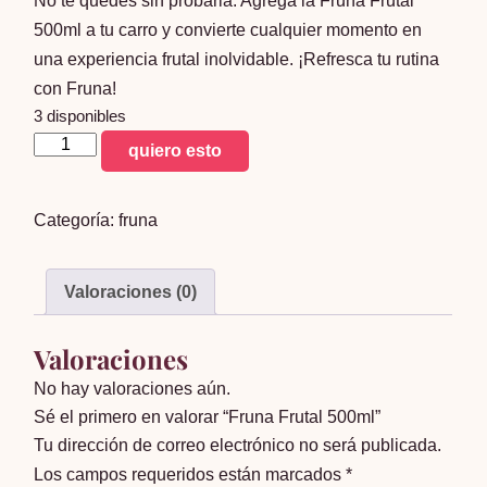
No te quedes sin probarla. Agrega la Fruna Frutal
500ml a tu carro y convierte cualquier momento en
una experiencia frutal inolvidable. ¡Refresca tu rutina
con Fruna!
3 disponibles
Fruna
quiero esto
Frutal
500ml
Categoría:
fruna
cantidad
Valoraciones (0)
Valoraciones
No hay valoraciones aún.
Sé el primero en valorar “Fruna Frutal 500ml”
Tu dirección de correo electrónico no será publicada.
Los campos requeridos están marcados
*