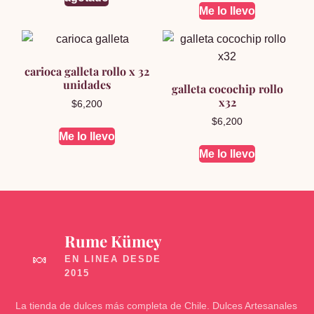
Me lo llevo
carioca galleta rollo x 32
unidades
galleta cocochip rollo
x32
$
6,200
$
6,200
Me lo llevo
Me lo llevo
Rume Kümey
🍬
La tienda de dulces más completa de Chile. Dulces Artesanales