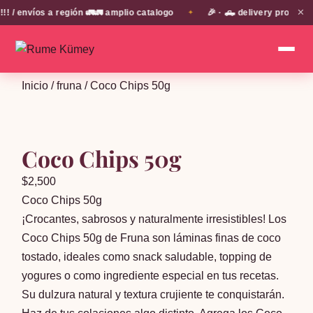
✕
envíos a región 🚛🚛 amplio catalogo
🎉 · 🛻 delivery propio en
✦
Inicio
/
fruna
/ Coco Chips 50g
Coco Chips 50g
$
2,500
Coco Chips 50g
¡Crocantes, sabrosos y naturalmente irresistibles! Los
Coco Chips 50g de Fruna son láminas finas de coco
tostado, ideales como snack saludable, topping de
yogures o como ingrediente especial en tus recetas.
Su dulzura natural y textura crujiente te conquistarán.