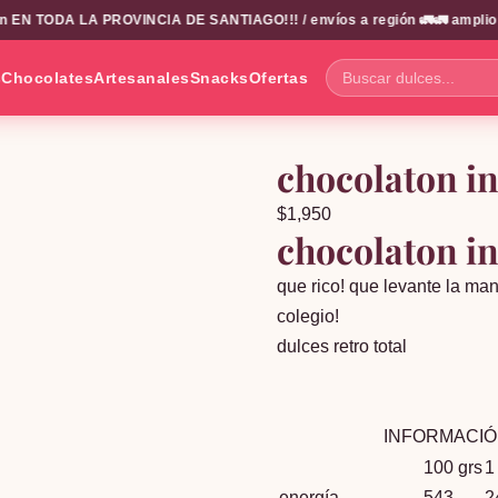
N TODA LA PROVINCIA DE SANTIAGO!!! / envíos a región 🚛🚛 amplio catal
s
Chocolates
Artesanales
Snacks
Ofertas
Buscar
dulces...
chocolaton i
$
1,950
chocolaton i
que rico! que levante la man
colegio!
dulces retro total
INFORMACIÓN NUT
100 grs
1
energía
543
2