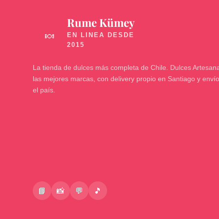
Rume Kümey
🍬
La tienda de dulces más completa de Chile. Dulces Artesana
las mejores marcas, con delivery propio en Santiago y enví
el país.
📘
📸
💬
🎵