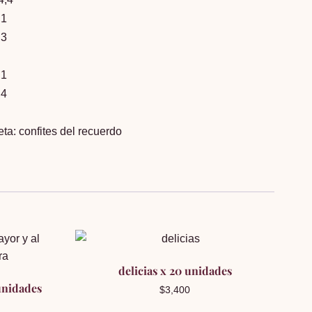
,1
,3
,1
,4
eta:
confites del recuerdo
delicias x 20 unidades
unidades
$
3,400