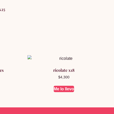
x25
es
ricolate x18
$
4,300
Me lo llevo