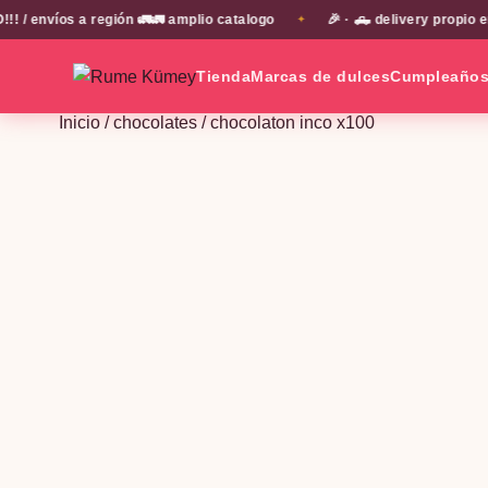
víos a región 🚛🚛 amplio catalogo
🎉 · 🛻 delivery propio en E
✦
Tienda
Marcas de dulces
Cumpleaño
Inicio
/
chocolates
/ chocolaton inco x100