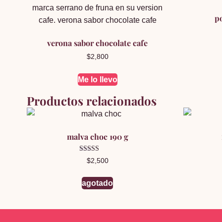
p
verona sabor chocolate cafe
$
2,800
Me lo llevo
Productos relacionados
malva choc 190 g
Valorado en
$
2,500
5.00
de 5
agotado