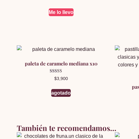
Me lo llevo
paleta de caramelo mediana x10
Valorado en
$
3,900
5.00
de 5
pas
agotado
También te recomendamos…