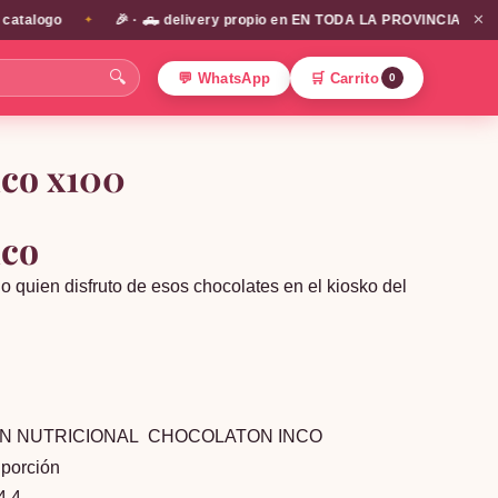
✕
ogo
🎉 · 🛻 delivery propio en EN TODA LA PROVINCIA DE SANTIAGO
✦
🔍
💬 WhatsApp
🛒 Carrito
0
nco x100
nco
o quien disfruto de esos chocolates en el kiosko del
RICIONAL CHOCOLATON INCO
 porción
4,4