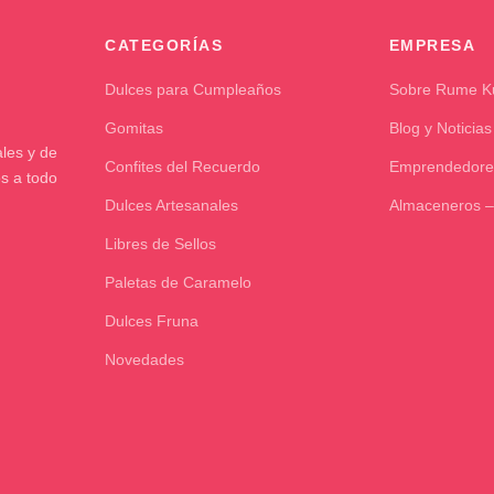
CATEGORÍAS
EMPRESA
Dulces para Cumpleaños
Sobre Rume 
Gomitas
Blog y Noticias
les y de
Confites del Recuerdo
Emprendedore
os a todo
Dulces Artesanales
Almaceneros –
Libres de Sellos
Paletas de Caramelo
Dulces Fruna
Novedades