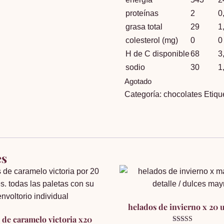
proteínas
2
0
grasa total
29
1
colesterol (mg)
0
0
H de C disponible
68
3
sodio
30
1
Agotado
Categoría:
chocolates
Etiqu
es
helados de invierno x 20 
 de caramelo victoria x20