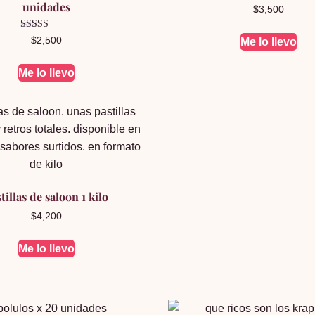
unidades
Valorado en
$
3,500
5.00
de 5
Valorado en
$
2,500
Me lo llevo
5.00
de 5
Me lo llevo
tillas de saloon 1 kilo
$
4,200
Me lo llevo