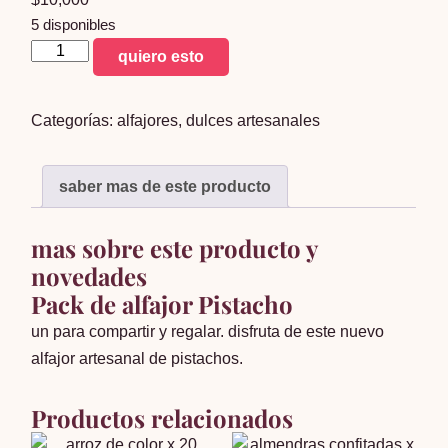
5 disponibles
pack
quiero esto
de
3
Categorías:
alfajores
,
dulces artesanales
bandejas
alfajor
pistacho
saber mas de este producto
x20
cantidad
mas sobre este producto y
novedades
Pack de alfajor Pistacho
un para compartir y regalar. disfruta de este nuevo
alfajor artesanal de pistachos.
Productos relacionados