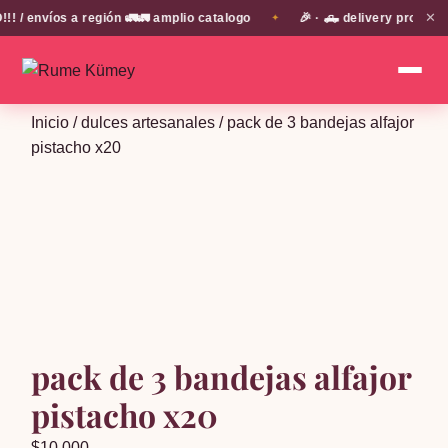
✕
 envíos a región 🚛🚛 amplio catalogo
🎉 · 🛻 delivery propio e
✦
Inicio
/
dulces artesanales
/ pack de 3 bandejas alfajor
pistacho x20
pack de 3 bandejas alfajor
pistacho x20
$
10,000