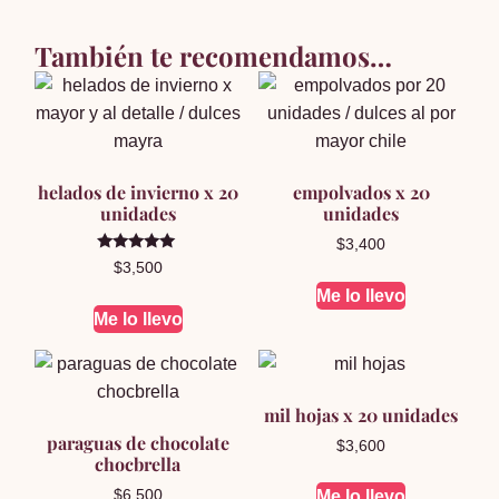
También te recomendamos…
helados de invierno x 20
empolvados x 20
unidades
unidades
$
3,400
Valorado en
$
3,500
5.00
de 5
Me lo llevo
Me lo llevo
mil hojas x 20 unidades
paraguas de chocolate
$
3,600
chocbrella
$
6,500
Me lo llevo