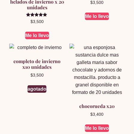
helados de invierno x 20
$
3,500
unidades
Me lo llevo
Valorado en
$
3,500
5.00
de 5
Me lo llevo
completo de invierno
x10 unidades
$
3,500
agotado
chocorueda x20
$
3,400
Me lo llevo