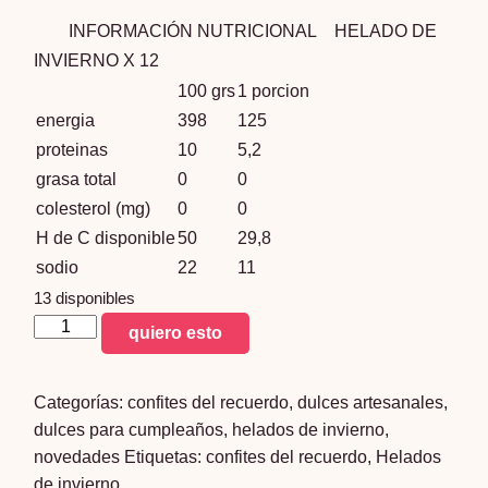
INFORMACIÓN NUTRICIONAL HELADO DE
INVIERNO X 12
100 grs
1 porcion
energia
398
125
proteinas
10
5,2
grasa total
0
0
colesterol (mg)
0
0
H de C disponible
50
29,8
sodio
22
11
13 disponibles
heladitos
quiero esto
de
invierno
Categorías:
confites del recuerdo
,
dulces artesanales
,
x
dulces para cumpleaños
,
helados de invierno
,
12
novedades
Etiquetas:
confites del recuerdo
,
Helados
cantidad
de invierno