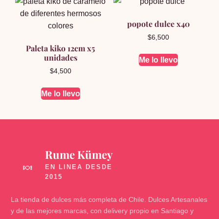
popote dulce x40
$
6,500
Paleta kiko 12cm x5
unidades
Me lo llevo
$
4,500
Me lo llevo
Rume Kümey
🍬
La tienda de dulces más completa de Chile. Dulces Artesanales
y de las mejores marcas, con delivery propio en Santiago y