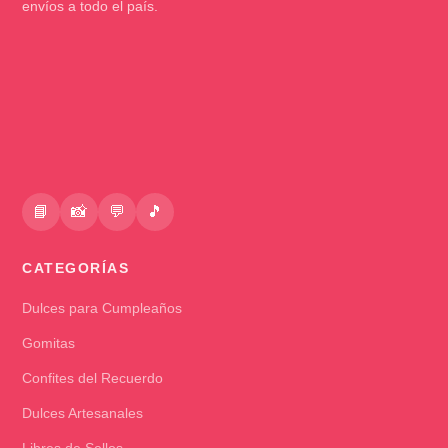
envíos a todo el país.
📘
📸
💬
🎵
CATEGORÍAS
Dulces para Cumpleaños
Gomitas
Confites del Recuerdo
Dulces Artesanales
Libres de Sellos