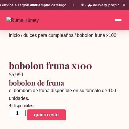
✕
víos a región 🚛🚛 amplio catalogo
🎉 · 🛻 delivery propio en E
✦
Inicio
/
dulces para cumpleaños
/ bobolon fruna x100
bobolon fruna x100
$
5,990
bobolon de fruna
el bombom de fruna disponible en su formato de 100
unidades.
4 disponibles
bobolon
quiero esto
fruna
x100