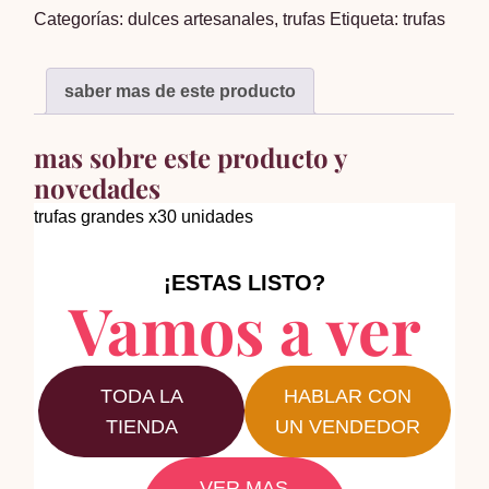
Categorías:
dulces artesanales
,
trufas
Etiqueta:
trufas
30
unidades
cantidad
saber mas de este producto
mas sobre este producto y
novedades
trufas grandes x30 unidades
¡ESTAS LISTO?
Vamos a ver
TODA LA
HABLAR CON
TIENDA
UN VENDEDOR
VER MAS