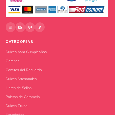
📘
📸
💬
🎵
CATEGORÍAS
Dulces para Cumpleaños
Gomitas
Confites del Recuerdo
Dulces Artesanales
Libres de Sellos
Paletas de Caramelo
Dulces Fruna
Novedades