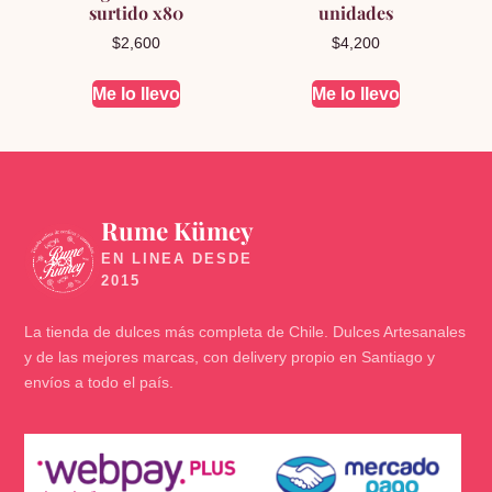
surtido x80
unidades
$
2,600
$
4,200
Me lo llevo
Me lo llevo
Rume Kümey
🍬
La tienda de dulces más completa de Chile. Dulces Artesanales
y de las mejores marcas, con delivery propio en Santiago y
envíos a todo el país.