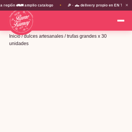
✕
ón 🚛🚛 amplio catalogo
🎉 · 🛻 delivery propio en EN TODA LA P
✦
Inicio
/
dulces artesanales
/ trufas grandes x 30
unidades