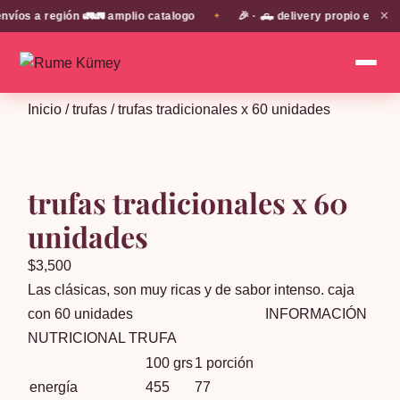
✕
os a región 🚛🚛 amplio catalogo
🎉 · 🛻 delivery propio en EN 
✦
Inicio
/
trufas
/ trufas tradicionales x 60 unidades
trufas tradicionales x 60
unidades
$
3,500
Las clásicas, son muy ricas y de sabor intenso. caja
con 60 unidades
INFORMACIÓN
NUTRICIONAL TRUFA
100 grs
1 porción
energía
455
77