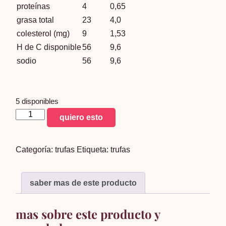
proteínas
4
0,65
grasa total
23
4,0
colesterol (mg)
9
1,53
H de C disponible
56
9,6
sodio
56
9,6
5 disponibles
trufas
quiero esto
tradicionales
x
Categoría:
trufas
Etiqueta:
trufas
60
unidades
cantidad
saber mas de este producto
mas sobre este producto y