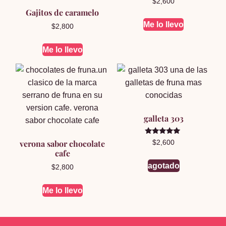
$
2,600
Gajitos de caramelo
Me lo llevo
$
2,800
Me lo llevo
galleta 303
Valorado en
verona sabor chocolate
$
2,600
5.00
cafe
de 5
agotado
$
2,800
Me lo llevo