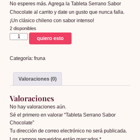
No esperes más. Agrega la Tableta Serrano Sabor
Chocolate al carrito y date un gusto que nunca falla.
¡Un clásico chileno con sabor intenso!
2 disponibles
Tableta
quiero esto
Serrano
Sabor
Categoría:
fruna
Chocolate
cantidad
Valoraciones (0)
Valoraciones
No hay valoraciones aún.
Sé el primero en valorar “Tableta Serrano Sabor
Chocolate”
Tu dirección de correo electrónico no será publicada.
Los campos requeridos están marcados
*