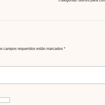
Categorías:
dulces para cu
270g
cantidad
os campos requeridos están marcados
*