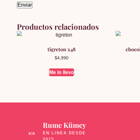
Productos relacionados
tigreton x48
choco
$
4,990
Me lo llevo
Rume Kümey
🍬