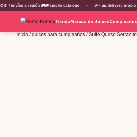
 envíos a región 🚛🚛 amplio catalogo
🎉 · 🛻 delivery propio e
✦
Tienda
Marcas de dulces
Cumpleaño
Inicio
/
dulces para cumpleaños
/ Suflé Queso Serranit