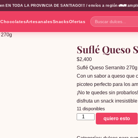
n EN TODA LA PROVINCIA DE SANTIAGO!!! / envíos a región 🚛🚛 amplio ca
s
Chocolates
Artesanales
Snacks
Ofertas
Buscar
dulces...
o 270g
Suflé Queso 
$
2,400
Suflé Queso Serranito 270g
Con un sabor a queso que co
picoteo perfecto para los am
¡No te quedes sin probarlos!
disfruta un snack irresistibl
11 disponibles
Suflé
quiero esto
Queso
Serranito