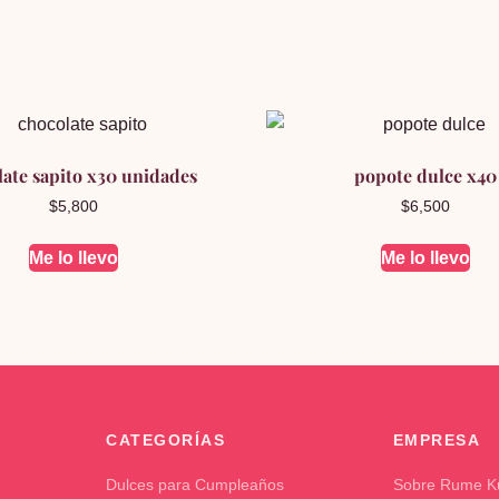
late sapito x30 unidades
popote dulce x40
$
5,800
$
6,500
Me lo llevo
Me lo llevo
CATEGORÍAS
EMPRESA
Dulces para Cumpleaños
Sobre Rume 