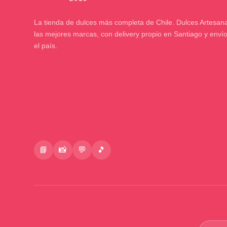
La tienda de dulces más completa de Chile. Dulces Artesana
las mejores marcas, con delivery propio en Santiago y enví
el país.
📘
📸
💬
🎵
Buscar