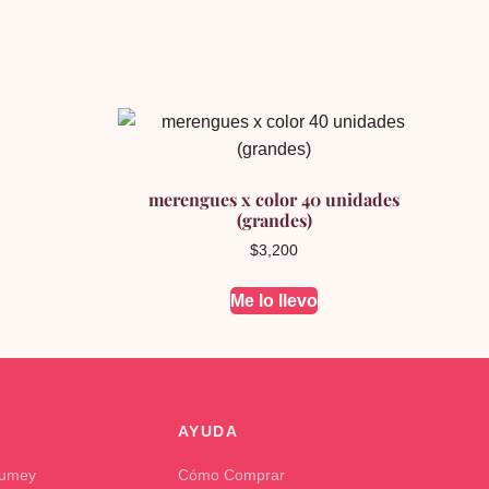
merengues x color 40 unidades
(grandes)
$
3,200
Me lo llevo
AYUDA
Kumey
Cómo Comprar