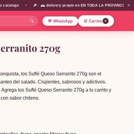
✕
talogo
🎉 · 🛻 delivery propio en EN TODA LA PROVINCIA DE SANTI
✦
🔍
💬 WhatsApp
🛒 Carrito
0
Serranito 270g
nquista, los Suflé Queso Serranito 270g son el
antes del salado. Crujientes, sabrosos y adictivos.
 Agrega los Suflé Queso Serranito 270g a tu carrito y
e con sabor chileno.