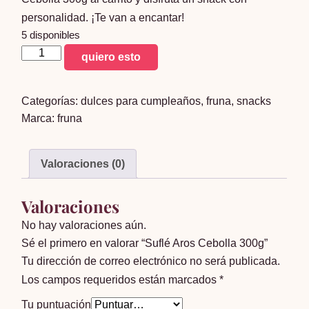
personalidad. ¡Te van a encantar!
5 disponibles
Suflé
quiero esto
Aros
Cebolla
Categorías:
dulces para cumpleaños
,
fruna
,
snacks
300g
Marca:
fruna
cantidad
Valoraciones (0)
Valoraciones
No hay valoraciones aún.
Sé el primero en valorar “Suflé Aros Cebolla 300g”
Tu dirección de correo electrónico no será publicada.
Los campos requeridos están marcados
*
Tu puntuación