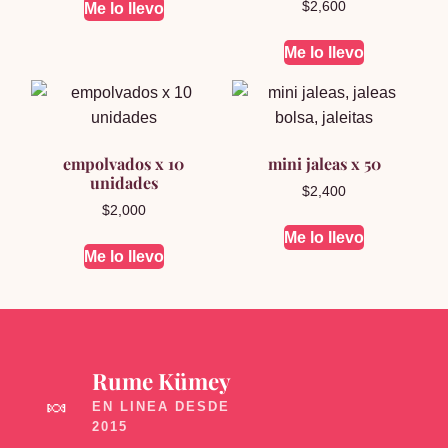
$
2,600
Me lo llevo
Me lo llevo
empolvados x 10
mini jaleas x 50
unidades
$
2,400
$
2,000
Me lo llevo
Me lo llevo
Rume Kümey
🍬