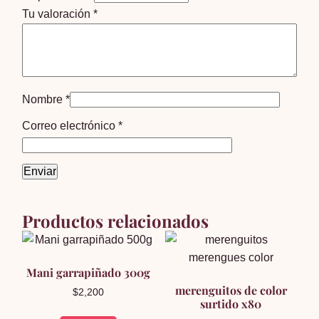
Tu valoración
*
Nombre
*
Correo electrónico
*
Productos relacionados
Mani garrapiñado 300g
merenguitos de color
$
2,200
surtido x80