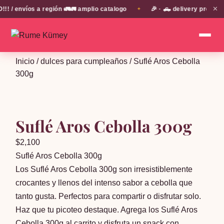
✕
 envíos a región 🚛🚛 amplio catalogo
🎉 · 🛻 delivery propio e
✦
Inicio
/
dulces para cumpleaños
/ Suflé Aros Cebolla
300g
Suflé Aros Cebolla 300g
$
2,100
Suflé Aros Cebolla 300g
Los Suflé Aros Cebolla 300g son irresistiblemente
crocantes y llenos del intenso sabor a cebolla que
tanto gusta. Perfectos para compartir o disfrutar solo.
Haz que tu picoteo destaque. Agrega los Suflé Aros
Cebolla 300g al carrito y disfruta un snack con