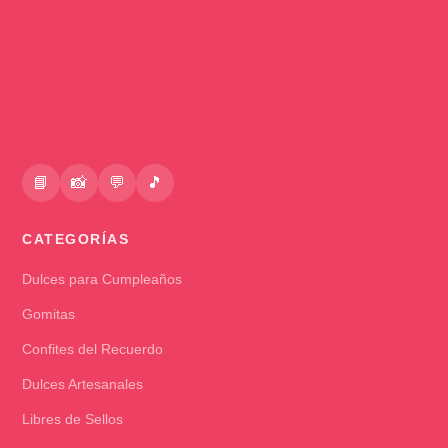
📘
📸
💬
🎵
CATEGORÍAS
Dulces para Cumpleaños
Gomitas
Confites del Recuerdo
Dulces Artesanales
Libres de Sellos