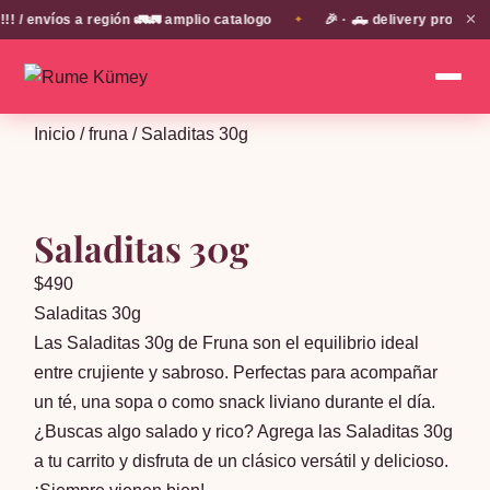
✕
envíos a región 🚛🚛 amplio catalogo
🎉 · 🛻 delivery propio en
✦
Inicio
/
fruna
/ Saladitas 30g
Saladitas 30g
$
490
Saladitas 30g
Las Saladitas 30g de Fruna son el equilibrio ideal
entre crujiente y sabroso. Perfectas para acompañar
un té, una sopa o como snack liviano durante el día.
¿Buscas algo salado y rico? Agrega las Saladitas 30g
a tu carrito y disfruta de un clásico versátil y delicioso.