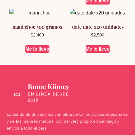
Me lo llevo
mani choc 500 gramos
date date x20 unidades
$
2,400
$
2,500
Me lo llevo
Me lo llevo
Rume Kümey
🍬
La tienda de dulces más completa de Chile. Dulces Artesanales
y de las mejores marcas, con delivery propio en Santiago y
envíos a todo el país.