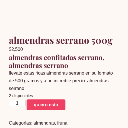
almendras serrano 500g
$
2,500
almendras confitadas serrano,
almendras serrano
llevate estas ricas almendras serrano en su formato
de 500 gramos y a un increible precio. almendras
serrano
2 disponibles
almendras
quiero esto
serrano
500g
Categorías:
almendras
,
fruna
cantidad