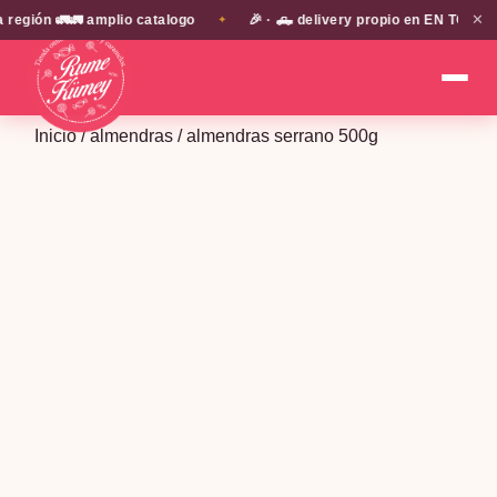
✕
ión 🚛🚛 amplio catalogo
🎉 · 🛻 delivery propio en EN TODA LA 
✦
Inicio
/
almendras
/ almendras serrano 500g