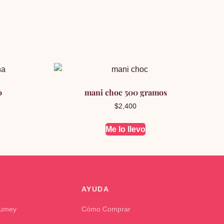
0
mani choc 500 gramos
$
2,400
Me lo llevo
AYUDA
Kumey
Cómo Comprar