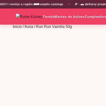
 envíos a región 🚛🚛 amplio catalogo
🎉 · 🛻 delivery propio e
✦
Tienda
Marcas de dulces
Cumpleaño
Inicio
/
fruna
/ Run Run Vainilla 50g