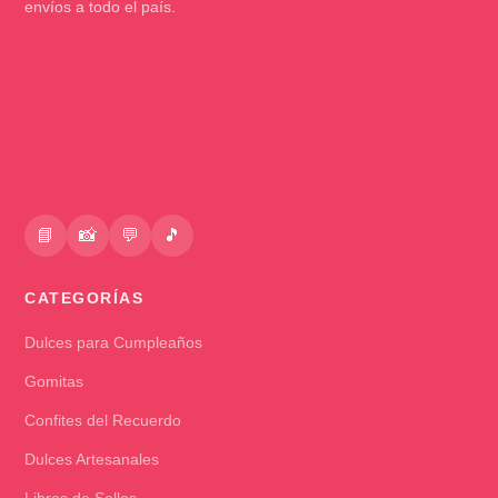
envíos a todo el país.
📘
📸
💬
🎵
CATEGORÍAS
Dulces para Cumpleaños
Gomitas
Confites del Recuerdo
Dulces Artesanales
Libres de Sellos