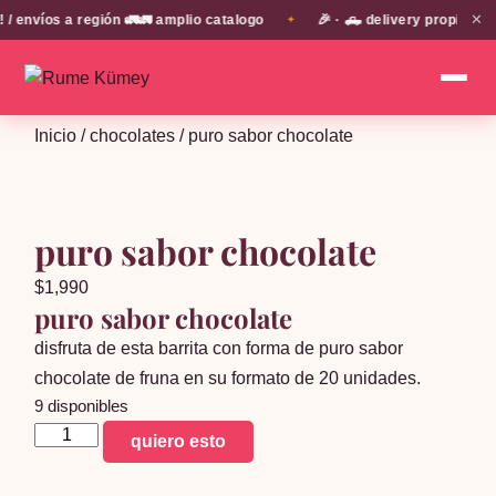
✕
nvíos a región 🚛🚛 amplio catalogo
🎉 · 🛻 delivery propio en 
✦
Inicio
/
chocolates
/ puro sabor chocolate
puro sabor chocolate
$
1,990
puro sabor chocolate
disfruta de esta barrita con forma de puro sabor
chocolate de fruna en su formato de 20 unidades.
9 disponibles
puro
quiero esto
sabor
chocolate