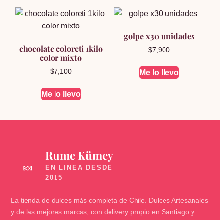
golpe x30 unidades
chocolate coloreti 1kilo
$
7,900
color mixto
$
7,100
Me lo llevo
Me lo llevo
Rume Kümey
🍬
La tienda de dulces más completa de Chile. Dulces Artesanales
y de las mejores marcas, con delivery propio en Santiago y