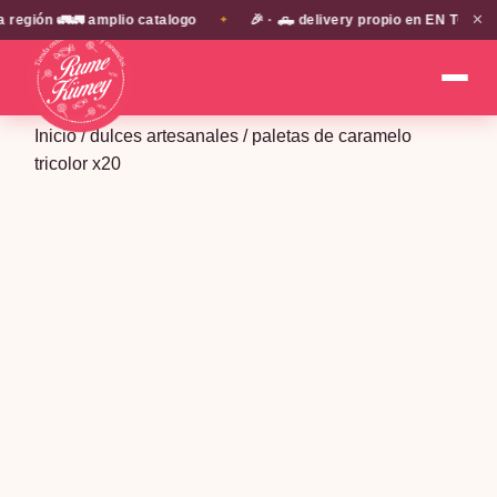
✕
ón 🚛🚛 amplio catalogo
🎉 · 🛻 delivery propio en EN TODA LA P
✦
Inicio
/
dulces artesanales
/ paletas de caramelo
tricolor x20