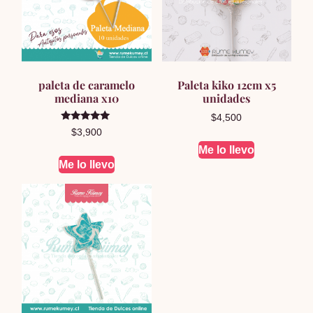
paleta de caramelo
Paleta kiko 12cm x5
mediana x10
unidades
$
4,500
Valorado en
$
3,900
5.00
de 5
Me lo llevo
Me lo llevo