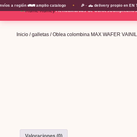
 a región 🚛🚛 amplio catalogo
🎉 · 🛻 delivery propio en EN TO
✦
Tienda
Marcas de dulces
Cumpleaño
Inicio
/
galletas
/ Oblea colombina MAX WAFER VAINI
Valoraciones (0)