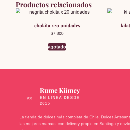
Productos relacionados
chokita x20 unidades
kila
$
7,800
agotado
Rume Kümey
🍬
La tienda de dulces más completa de Chile. Dulces Artesana
las mejores marcas, con delivery propio en Santiago y enví