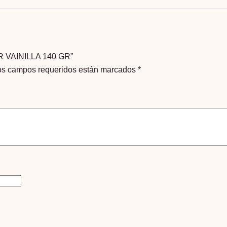
GR
cantidad
ER VAINILLA 140 GR”
os campos requeridos están marcados
*