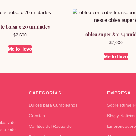
tte bolsa x 20 unidades
oblea super 8 x 24 uni
$
2,600
$
7,000
Me lo llevo
Me lo llevo
CATEGORÍAS
EMPRESA
Dulces para Cumpleaños
Sobre Rume 
Gomitas
Blog y Noticias
les y de
Confites del Recuerdo
Emprendedore
os a todo