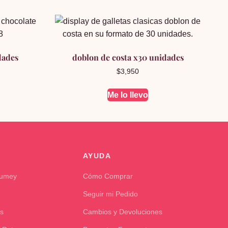
dades
doblon de costa x30 unidades
$
3,950
Me lo llevo
AYUDA
Kumey
Cómo Comprar
Seguir mi Pedido
s
Cambios y Devoluciones