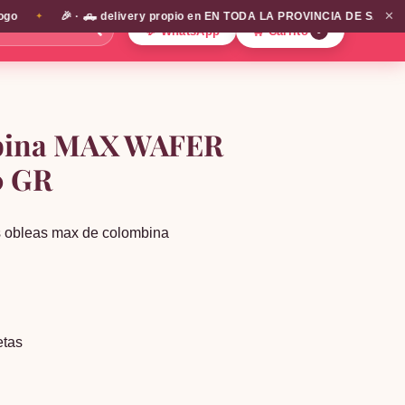
✕
🎉 · 🛻 delivery propio en EN TODA LA PROVINCIA DE SANTIAGO!!! 
✦
🔍
💬 WhatsApp
🛒 Carrito
0
bina MAX WAFER
0 GR
us obleas max de colombina
etas