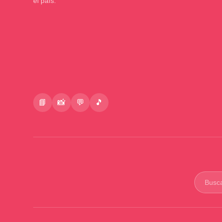
el país.
📘
📸
💬
🎵
Buscar
product