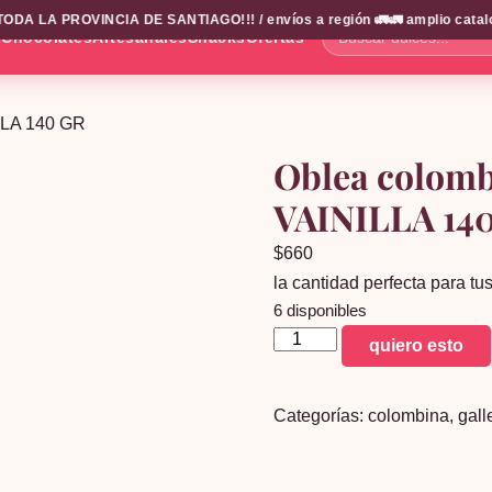
DA LA PROVINCIA DE SANTIAGO!!! / envíos a región 🚛🚛 amplio catalogo
s
Chocolates
Artesanales
Snacks
Ofertas
Buscar
dulces...
LLA 140 GR
Oblea colom
VAINILLA 14
$
660
la cantidad perfecta para t
6 disponibles
Oblea
quiero esto
colombina
MAX
Categorías:
colombina
,
gall
WAFER
VAINILLA
140