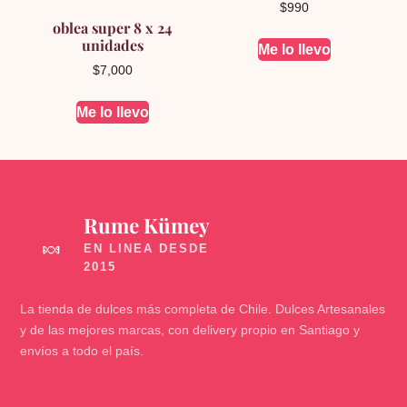
$
990
oblea super 8 x 24
unidades
Me lo llevo
$
7,000
Me lo llevo
Rume Kümey
🍬
La tienda de dulces más completa de Chile. Dulces Artesanales
y de las mejores marcas, con delivery propio en Santiago y
envíos a todo el país.