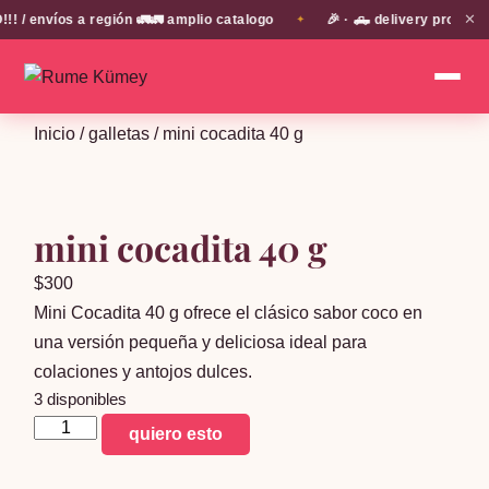
✕
 envíos a región 🚛🚛 amplio catalogo
🎉 · 🛻 delivery propio e
✦
Inicio
/
galletas
/ mini cocadita 40 g
mini cocadita 40 g
$
300
Mini Cocadita 40 g ofrece el clásico sabor coco en
una versión pequeña y deliciosa ideal para
colaciones y antojos dulces.
3 disponibles
mini
quiero esto
cocadita
40