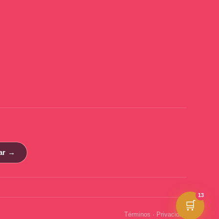
ar →
13
🛒
Términos
·
Privacidad