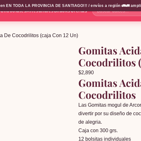
 EN TODA LA PROVINCIA DE SANTIAGO!!! / envíos a región 🚛🚛 amplio cat
s
Chocolates
Artesanales
Snacks
Ofertas
Buscar
dulces...
 De Cocodrilitos (caja Con 12 Un)
Gomitas Acid
Cocodrilitos 
$
2,890
Gomitas Acid
Cocodrilitos
Las Gomitas mogul de Arcor D
divertir por su diseño de co
de alegria.
Caja con 300 grs.
12 bolsitas individuales