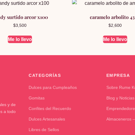
dy surtido arcor x100
caramelo arbolito 4
$
3,500
$
2,600
Me lo llevo
Me lo llevo
CATEGORÍAS
EMPRESA
Dulces para Cumpleaños
Sobre Rume 
Gomitas
Blog y Noticias
les y de
Confites del Recuerdo
Emprendedore
os a todo
Dulces Artesanales
Almaceneros –
Libres de Sellos