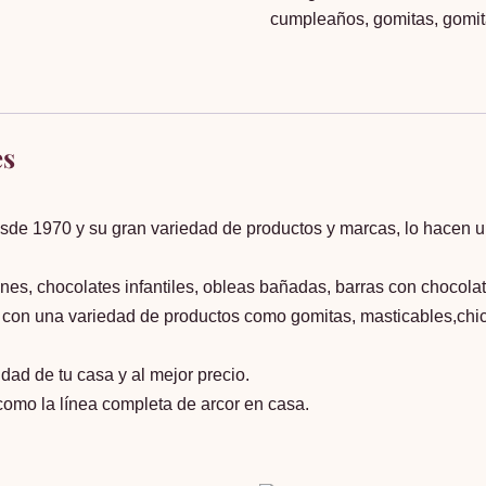
cumpleaños
,
gomitas
,
gomit
De
Cocodrilitos
(caja
Con
12
es
Un)
cantidad
esde 1970 y su gran variedad de productos y marcas, lo hacen u
es, chocolates infantiles, obleas bañadas, barras con chocolat
n una variedad de productos como gomitas, masticables,chicl
dad de tu casa y al mejor precio.
como la línea completa de arcor en casa.