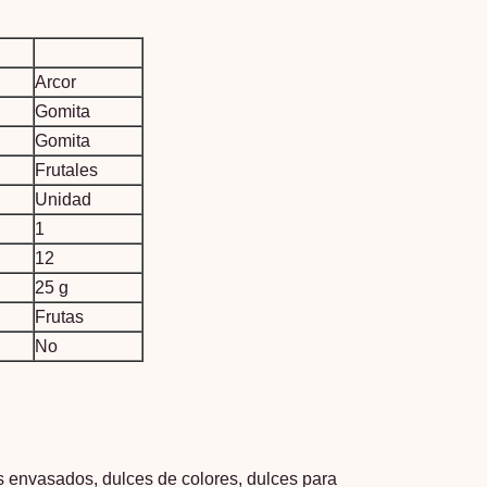
Arcor
Gomita
Gomita
Frutales
Unidad
1
12
25 g
Frutas
No
s envasados
,
dulces de colores
,
dulces para