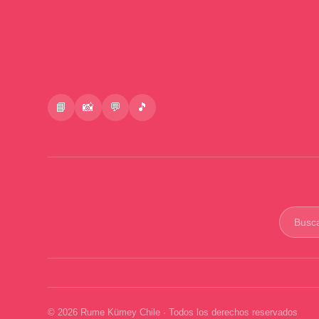
📘
📸
💬
🎵
Buscar
product
© 2026 Rume Kümey Chile · Todos los derechos reservados