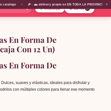
✕
alogo
🎉 · 🛻 delivery propio en EN TODA LA PROVINCIA DE SANTIA
✦
🔍
💬 WhatsApp
🛒 Carrito
13
as En Forma De
(caja Con 12 Un)
as En Forma De
ulces, suaves y elásticas, ideales para disfrutar y
codrilos con múltiples colores para llenar ese momento