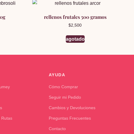
30g
rellenos frutales 500 gramos
$
2,500
agotado
AYUDA
Kumey
Cómo Comprar
Seguir mi Pedido
s
Cambios y Devoluciones
 Rutas
Preguntas Frecuentes
Contacto