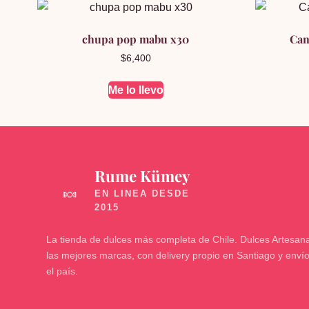
chupa pop mabu x30
Can
$
6,400
Me lo llevo
Rume Kümey
🍬
La tienda de dulces más completa de Chile. Dulces Artesana
las mejores marcas, con delivery propio en Santiago y enví
el país.