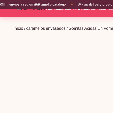
envíos a región 🚛🚛 amplio catalogo
🎉 · 🛻 delivery propio en
✦
Tienda
Marcas de dulces
Cumpleaño
Inicio
/
caramelos envasados
/ Gomitas Acidas En Forma