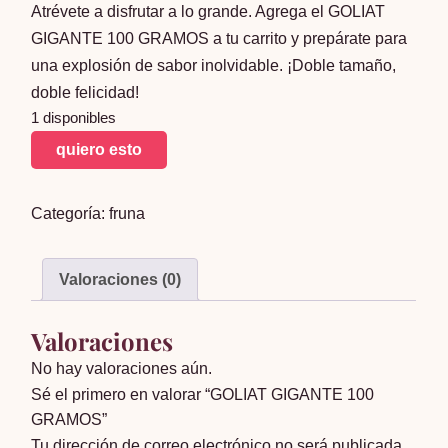
Atrévete a disfrutar a lo grande. Agrega el GOLIAT
GIGANTE 100 GRAMOS a tu carrito y prepárate para
una explosión de sabor inolvidable. ¡Doble tamaño,
doble felicidad!
1 disponibles
GOLIAT
quiero esto
GIGANTE
100
Categoría:
fruna
GRAMOS
cantidad
Valoraciones (0)
Valoraciones
No hay valoraciones aún.
Sé el primero en valorar “GOLIAT GIGANTE 100
GRAMOS”
Tu dirección de correo electrónico no será publicada.