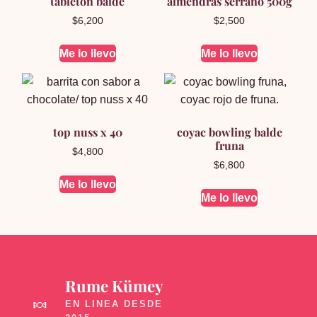
tableton balde
almendras serrano 500g
$
6,200
$
2,500
Me lo llevo
Me lo llevo
top nuss x 40
coyac bowling balde
fruna
$
4,800
$
6,800
Me lo llevo
Me lo llevo
Rume Kümey
🍬