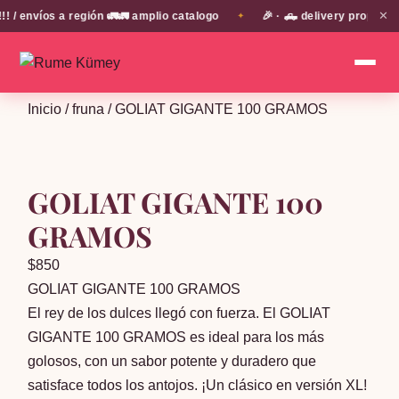
✕
envíos a región 🚛🚛 amplio catalogo
🎉 · 🛻 delivery propio en
✦
Inicio
/
fruna
/ GOLIAT GIGANTE 100 GRAMOS
GOLIAT GIGANTE 100
GRAMOS
$
850
GOLIAT GIGANTE 100 GRAMOS
El rey de los dulces llegó con fuerza. El GOLIAT
GIGANTE 100 GRAMOS es ideal para los más
golosos, con un sabor potente y duradero que
satisface todos los antojos. ¡Un clásico en versión XL!