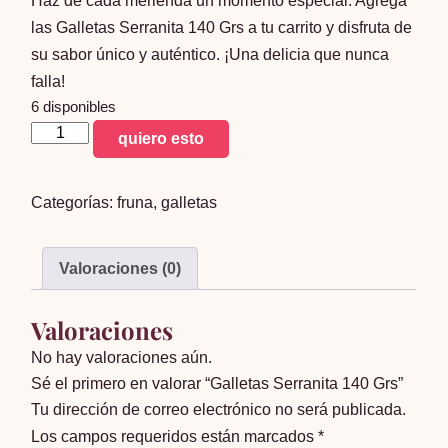
Haz de cada merienda un momento especial. Agrega
las Galletas Serranita 140 Grs a tu carrito y disfruta de
su sabor único y auténtico. ¡Una delicia que nunca
falla!
6 disponibles
Galletas
quiero esto
Serranita
140
Categorías:
fruna
,
galletas
Grs
cantidad
Valoraciones (0)
Valoraciones
No hay valoraciones aún.
Sé el primero en valorar “Galletas Serranita 140 Grs”
Tu dirección de correo electrónico no será publicada.
Los campos requeridos están marcados
*