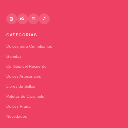
📘
📸
💬
🎵
CATEGORÍAS
Dulces para Cumpleaños
Gomitas
Confites del Recuerdo
Dulces Artesanales
Libres de Sellos
Paletas de Caramelo
Dulces Fruna
Novedades