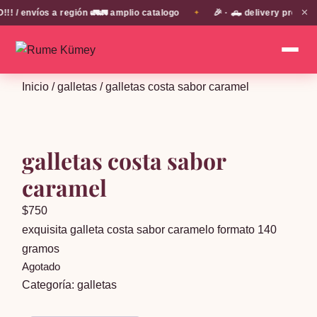
✕
 envíos a región 🚛🚛 amplio catalogo
🎉 · 🛻 delivery propio e
✦
Inicio
/
galletas
/ galletas costa sabor caramel
galletas costa sabor
caramel
$
750
exquisita galleta costa sabor caramelo formato 140
gramos
Agotado
Categoría:
galletas