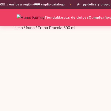
envíos a región 🚛🚛 amplio catalogo
🎉 · 🛻 delivery propio en
✦
Tienda
Marcas de dulces
Cumpleaño
Inicio
/
fruna
/ Fruna Frucola 500 ml