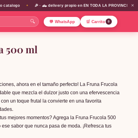
✕
talogo
🎉 · 🛻 delivery propio en EN TODA LA PROVINCIA DE SANTI
✦
🔍
💬 WhatsApp
🛒 Carrito
0
a 500 ml
iones, ahora en el tamaño perfecto! La Fruna Frucola
dable que mezcla el dulzor justo con una efervescencia
con un toque frutal la convierte en una favorita
edades.
r tus mejores momentos? Agrega la Fruna Frucola 500
igo ese sabor que nunca pasa de moda. ¡Refresca tus