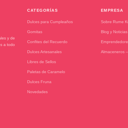
CATEGORÍAS
EMPRESA
Dulces para Cumpleaños
Sobre Rume 
Gomitas
Blog y Noticias
les y de
Confites del Recuerdo
Emprendedore
os a todo
Dulces Artesanales
Almaceneros –
Libres de Sellos
Paletas de Caramelo
Dulces Fruna
Novedades