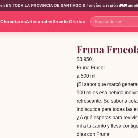
 EN TODA LA PROVINCIA DE SANTIAGO!!! / envíos a región 🚛🚛 amplio ca
s
Chocolates
Artesanales
Snacks
Ofertas
Buscar
dulces...
Fruna Frucol
$
3,950
Fruna Frucol
a 500 ml
¡El sabor que marcó generac
500 ml es esa bebida inolvi
refrescante. Su sabor a cola 
indiscutida para todas las 
¿A qué esperas para revivi
ml a tu carrito y lleva cont
días con Fruna!