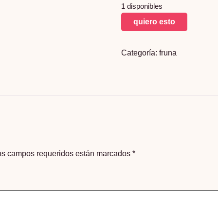
1 disponibles
Fruna
quiero esto
Frucola
500
Categoría:
fruna
ml
cantidad
os campos requeridos están marcados
*