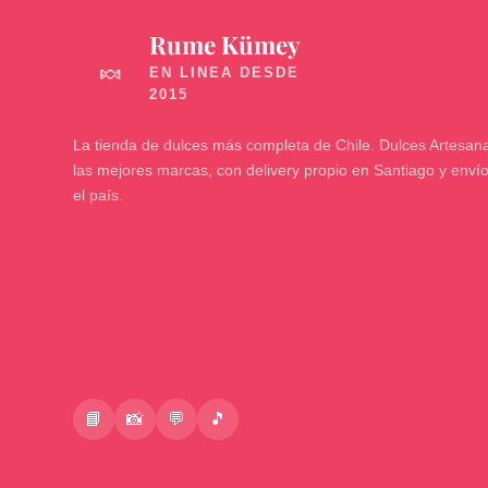
Rume Kümey
🍬
La tienda de dulces más completa de Chile. Dulces Artesana
las mejores marcas, con delivery propio en Santiago y enví
el país.
📘
📸
💬
🎵