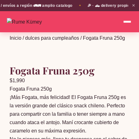
✕
víos a región 🚛🚛 amplio catalogo
🎉 · 🛻 delivery propio en E
✦
Inicio
/
dulces para cumpleaños
/ Fogata Fruna 250g
Fogata Fruna 250g
$
1,990
Fogata Fruna 250g
¡Más Fogata, más felicidad! El Fogata Fruna 250g es
la versión grande del clásico snack chileno. Perfecto
para compartir con la familia o tener siempre a mano
cuando ataca el antojo. Maní crocante cubierto de
caramelo en su máxima expresión.