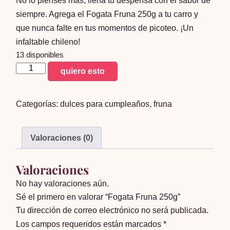
No lo pienses más, llena tu despensa con el sabor de
siempre. Agrega el Fogata Fruna 250g a tu carro y
que nunca falte en tus momentos de picoteo. ¡Un
infaltable chileno!
13 disponibles
Fogata
quiero esto
Fruna
250g
Categorías:
dulces para cumpleaños
,
fruna
cantidad
Valoraciones (0)
Valoraciones
No hay valoraciones aún.
Sé el primero en valorar “Fogata Fruna 250g”
Tu dirección de correo electrónico no será publicada.
Los campos requeridos están marcados
*