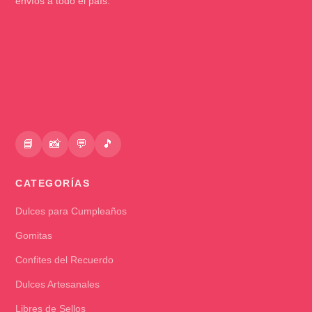
envíos a todo el país.
📘
📸
💬
🎵
CATEGORÍAS
Dulces para Cumpleaños
Gomitas
Confites del Recuerdo
Dulces Artesanales
Libres de Sellos