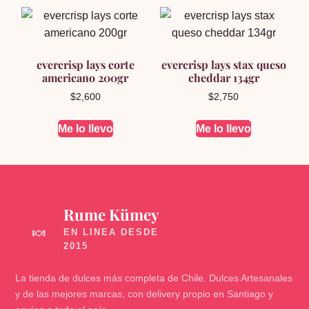
evercrisp lays corte
evercrisp lays stax queso
americano 200gr
cheddar 134gr
$
2,600
$
2,750
Me lo llevo
Me lo llevo
Rume Kümey
🍬
La tienda de dulces más completa de Chile. Dulces Artesanales
y de las mejores marcas, con delivery propio en Santiago y