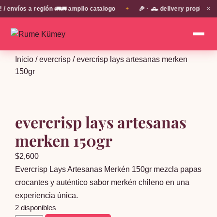
✕
nvíos a región 🚛🚛 amplio catalogo
🎉 · 🛻 delivery propio en 
✦
Inicio
/
evercrisp
/ evercrisp lays artesanas merken
150gr
evercrisp lays artesanas
merken 150gr
$
2,600
Evercrisp Lays Artesanas Merkén 150gr mezcla papas
crocantes y auténtico sabor merkén chileno en una
experiencia única.
2 disponibles