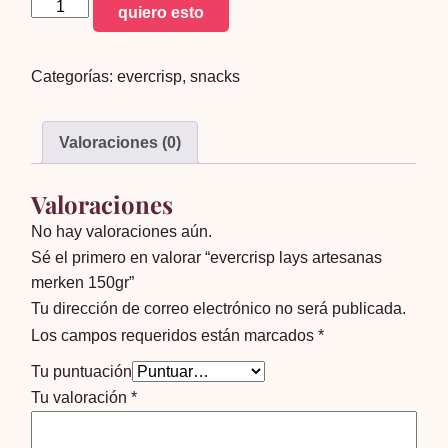
evercrisp
quiero esto
lays
artesanas
Categorías:
evercrisp
,
snacks
merken
150gr
cantidad
Valoraciones (0)
Valoraciones
No hay valoraciones aún.
Sé el primero en valorar “evercrisp lays artesanas
merken 150gr”
Tu dirección de correo electrónico no será publicada.
Los campos requeridos están marcados
*
Tu puntuación
Tu valoración
*