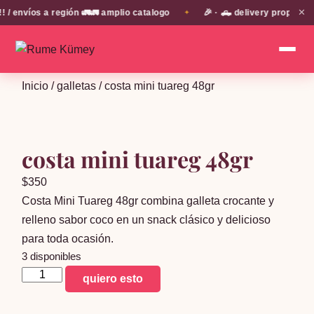
✕
envíos a región 🚛🚛 amplio catalogo
🎉 · 🛻 delivery propio en
✦
Inicio
/
galletas
/ costa mini tuareg 48gr
costa mini tuareg 48gr
$
350
Costa Mini Tuareg 48gr combina galleta crocante y
relleno sabor coco en un snack clásico y delicioso
para toda ocasión.
3 disponibles
costa
quiero esto
mini
tuareg