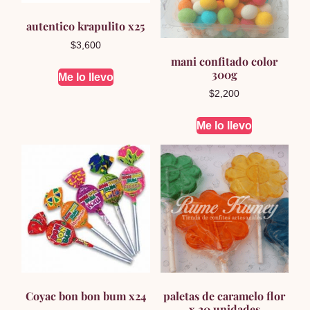
autentico krapulito x25
$
3,600
mani confitado color
300g
Me lo llevo
$
2,200
Me lo llevo
Coyac bon bon bum x24
paletas de caramelo flor
x 20 unidades