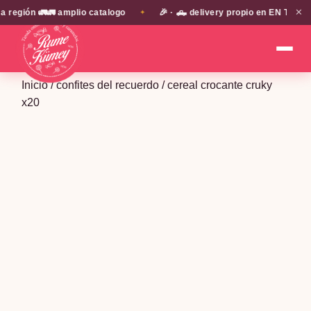
✕
ión 🚛🚛 amplio catalogo
🎉 · 🛻 delivery propio en EN TODA LA 
✦
Inicio
/
confites del recuerdo
/ cereal crocante cruky
x20