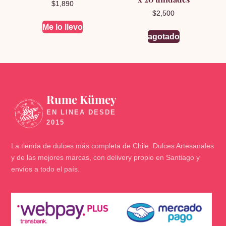
$
1,890
$
2,500
Me lo llevo
agotado
Rume Kümey
🍬
La tienda de dulces más completa de Chile. Dulces Artesanales
y de las mejores marcas, con delivery propio en Santiago y
envíos a todo el país.