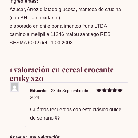
ingredientes:
Azucar, Arroz dilatado glucosa, manteca de crucina
(con BHT antioxidante)
elaborado en chile por alimentos fruna LTDA
camino a melipilla 11246 maipu santiago RES
SESMA 6092 del 11.03.2003
1 valoración en
cereal crocante
cruky x20
Eduardo
–
23 de Septiembre de
Valorado en
2024
5
de 5
Cuántos recuerdos con este clásico dulce
de serrano 😍
Agregar una valoración