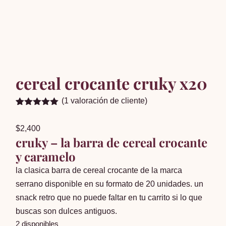
cereal crocante cruky x20
(
1
valoración de cliente)
Valorado
1
5.00
sobre
$
2,400
5 basado
en
cruky – la barra de cereal crocante
puntuación
y caramelo
de cliente
la clasica barra de cereal crocante de la marca
serrano disponible en su formato de 20 unidades. un
snack retro que no puede faltar en tu carrito si lo que
buscas son dulces antiguos.
2 disponibles