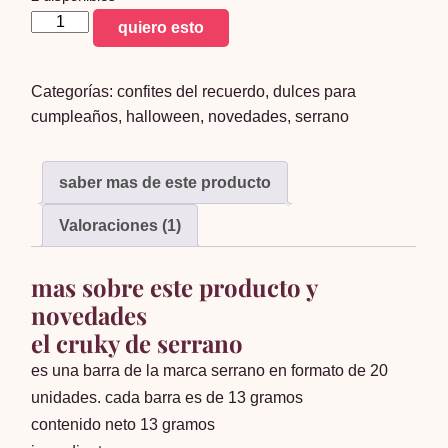
cereal
quiero esto
crocante
cruky
Categorías:
confites del recuerdo
,
dulces para
x20
cumpleaños
,
halloween
,
novedades
,
serrano
cantidad
saber mas de este producto
Valoraciones (1)
mas sobre este producto y
novedades
el cruky de serrano
es una barra de la marca serrano en formato de 20
unidades. cada barra es de 13 gramos
contenido neto 13 gramos