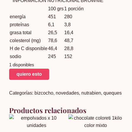
INFORMACIÓN NUTRICIONAL BROWNIE
100 grs
1 porción
energía
451
280
proteínas
6,1
3,8
grasa total
26,5
16,4
colesterol (mg)
78,6
48,7
H de C disponible
46,4
28,8
sodio
245
152
1 disponibles
Brownie
quiero esto
x12
cantidad
Categorías:
bizcocho
,
novedades
,
nutrabien
,
queques
Productos relacionados