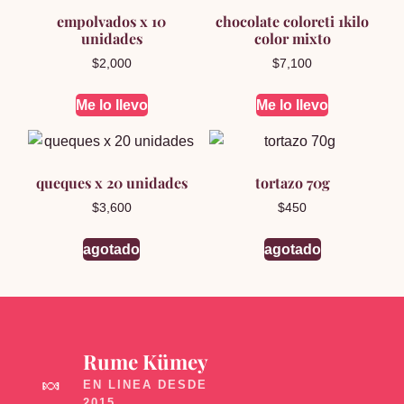
empolvados x 10
chocolate coloreti 1kilo
unidades
color mixto
$
2,000
$
7,100
Me lo llevo
Me lo llevo
queques x 20 unidades
tortazo 70g
$
3,600
$
450
agotado
agotado
Rume Kümey
🍬