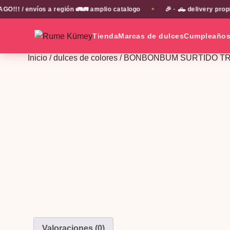
/ envíos a región 🚛🚛 amplio catalogo
🎉 · 🛻 delivery propio 
✦
Tienda
Marcas de dulces
Cumpleaño
Inicio
/
dulces de colores
/ BONBONBUM SURTIDO TR
Valoraciones (0)