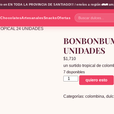
en EN TODA LA PROVINCIA DE SANTIAGO!!! / envíos a región 🚛🚛 amplio 
s
Chocolates
Artesanales
Snacks
Ofertas
Buscar
dulces...
OPICAL 24 UNIDADES
BONBONBUM
UNIDADES
$
1,710
un surtido tropical de colom
7 disponibles
BONBONBUM
quiero esto
SURTIDO
TROPICAL
Categorías:
colombina
,
dulc
24
UNIDADES
cantidad