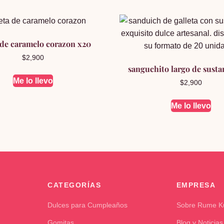
 de caramelo corazon x20
$
2,900
sanguchito largo de susta
Me lo llevo
$
2,900
Me lo llevo
CATEGORÍAS
EMPRESA
Dulces para Cumpleaños
Sobre Rume 
Gomitas
Blog y Noticias