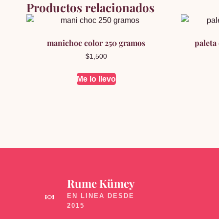
Productos relacionados
manichoc color 250 gramos
paleta
$
1,500
Me lo llevo
Rume Kümey
🍬