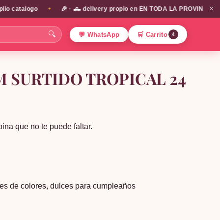
✕
catalogo
🎉 · 🛻 delivery propio en EN TODA LA PROVINCIA DE SAN
✦
🔍
💬 WhatsApp
🛒 Carrito
4
 SURTIDO TROPICAL 24
bina que no te puede faltar.
es de colores
,
dulces para cumpleaños