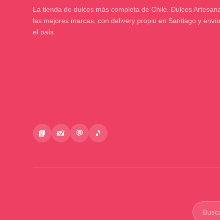
La tienda de dulces más completa de Chile. Dulces Artesana
las mejores marcas, con delivery propio en Santiago y enví
el país.
📘
📸
💬
🎵
Buscar
product