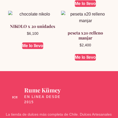
Me lo llevo
NIKOLO x 20 unidades
peseta x20 relleno
$
6,100
manjar
$
2,400
Me lo llevo
Me lo llevo
Rume Kümey
🍬
La tienda de dulces más completa de Chile. Dulces Artesanales