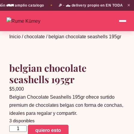
✕
 🚛🚛 amplio catalogo
🎉 · 🛻 delivery propio en EN TODA LA PRO
✦
Inicio
/
chocolate
/ belgian chocolate seashells 195gr
belgian chocolate
seashells 195gr
$
5,000
Belgian Chocolate Seashells 195gr ofrece surtido
premium de chocolates belgas con forma de conchas,
ideales para regalar y compartir.
3 disponibles
belgian
quiero esto