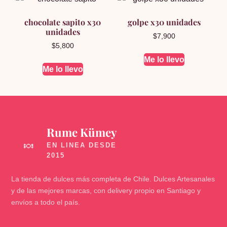
chocolate sapito x30
golpe x30 unidades
unidades
$
7,900
$
5,800
Me lo llevo
Me lo llevo
Rume Kümey
🍬
La tienda de dulces más completa de Chile. Dulces Artesanales
y de las mejores marcas, con delivery propio en Santiago y
envíos a todo el país.