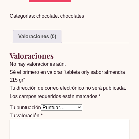
orly
sabor
Categorías:
chocolate
,
chocolates
almendra
115
gr
Valoraciones (0)
cantidad
Valoraciones
No hay valoraciones aún.
Sé el primero en valorar “tableta orly sabor almendra
115 gr”
Tu dirección de correo electrónico no será publicada.
Los campos requeridos están marcados
*
Tu puntuación
Tu valoración
*