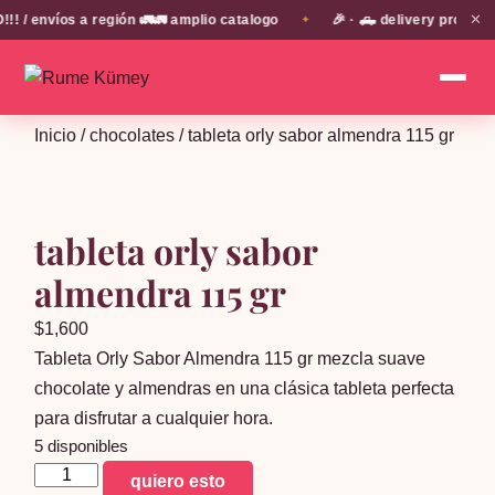
✕
 envíos a región 🚛🚛 amplio catalogo
🎉 · 🛻 delivery propio e
✦
Inicio
/
chocolates
/ tableta orly sabor almendra 115 gr
tableta orly sabor
almendra 115 gr
$
1,600
Tableta Orly Sabor Almendra 115 gr mezcla suave
chocolate y almendras en una clásica tableta perfecta
para disfrutar a cualquier hora.
5 disponibles
tableta
quiero esto