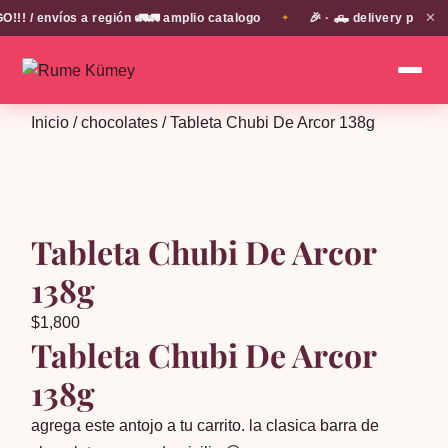
✕
 / envíos a región 🚛🚛 amplio catalogo
🎉 · 🛻 delivery propio
✦
Inicio
/
chocolates
/ Tableta Chubi De Arcor 138g
Tableta Chubi De Arcor
138g
$
1,800
Tableta Chubi De Arcor
138g
agrega este antojo a tu carrito. la clasica barra de