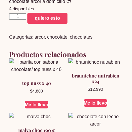
chocolate arcor a domicilio 😍
4 disponibles
Tableta
quiero esto
Chubi
De
Categorías:
arcor
,
chocolate
,
chocolates
Arcor
138g
Productos relacionados
cantidad
braunichoc nutrabien
x24
top nuss x 40
$
12,990
$
4,800
Me lo llevo
Me lo llevo
malva choc 190 g