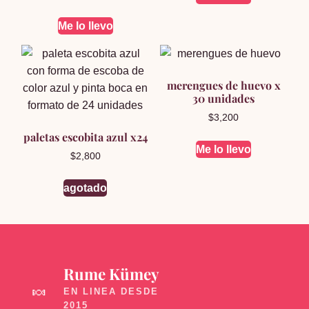
Me lo llevo
merengues de huevo x
30 unidades
$
3,200
paletas escobita azul x24
Me lo llevo
$
2,800
agotado
Rume Kümey
🍬