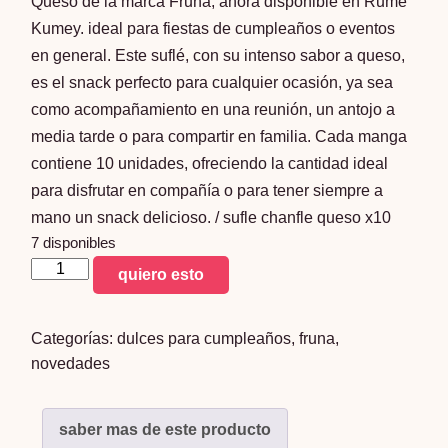
Queso de la marca Fruna, ahora disponible en Rume
Kumey. ideal para fiestas de cumpleaños o eventos
en general. Este suflé, con su intenso sabor a queso,
es el snack perfecto para cualquier ocasión, ya sea
como acompañamiento en una reunión, un antojo a
media tarde o para compartir en familia. Cada manga
contiene 10 unidades, ofreciendo la cantidad ideal
para disfrutar en compañía o para tener siempre a
mano un snack delicioso. / sufle chanfle queso x10
7 disponibles
sufle
quiero esto
chanfle
queso
Categorías:
dulces para cumpleaños
,
fruna
,
x10
novedades
cantidad
saber mas de este producto