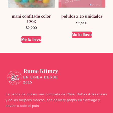
mani confitado color
polulos x 20 unidades
300g
$
2,950
$
2,200
Me lo llevo
Me lo llevo
Rume Kümey
🍬
La tienda de dulces más completa de Chile. Dulces Artesanales
y de las mejores marcas, con delivery propio en Santiago y
envíos a todo el país.