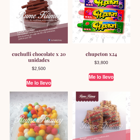
cuchufli chocolate x 20
chupeton x24
unidades
$
3,800
$
2,500
Me lo llevo
Me lo llevo