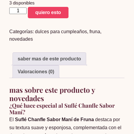
3 disponibles
sufle
quiero esto
chanfle
mani
Categorías:
dulces para cumpleaños
,
fruna
,
350g
novedades
cantidad
saber mas de este producto
Valoraciones (0)
mas sobre este producto y
novedades
¿Qué hace especial al Suflé Chanfle Sabor
Maní?
El
Suflé Chanfle Sabor Maní de Fruna
destaca por
su textura suave y esponjosa, complementada con el