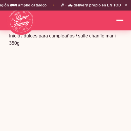
✕
🚛🚛 amplio catalogo
🎉 · 🛻 delivery propio en EN TODA LA PROV
✦
Inicio
/
dulces para cumpleaños
/ sufle chanfle mani
350g