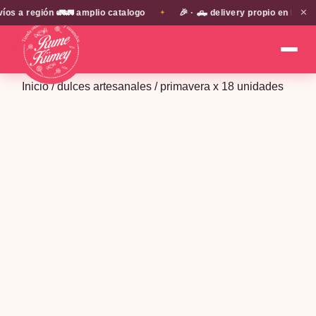
✕
a región 🚛🚛 amplio catalogo
🎉 · 🛻 delivery propio en EN TOD
✦
Inicio
/
dulces artesanales
/ primavera x 18 unidades