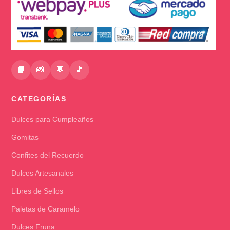
📘
📸
💬
🎵
CATEGORÍAS
Dulces para Cumpleaños
Gomitas
Confites del Recuerdo
Dulces Artesanales
Libres de Sellos
Paletas de Caramelo
Dulces Fruna