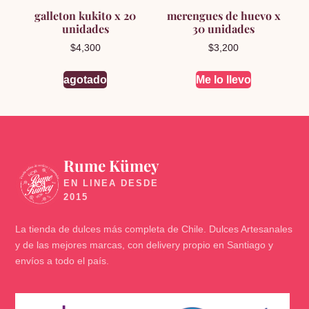
galleton kukito x 20
merengues de huevo x
unidades
30 unidades
$
4,300
$
3,200
agotado
Me lo llevo
Rume Kümey
🍬
La tienda de dulces más completa de Chile. Dulces Artesanales
y de las mejores marcas, con delivery propio en Santiago y
envíos a todo el país.