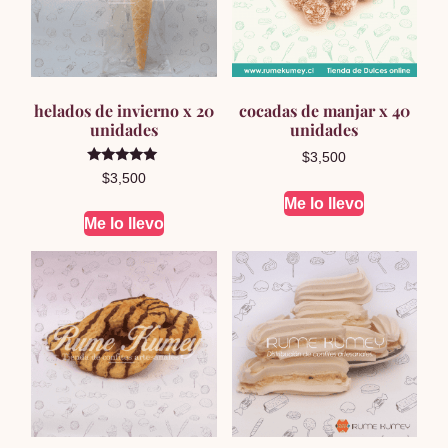
helados de invierno x 20
cocadas de manjar x 40
unidades
unidades
$
3,500
Valorado en
$
3,500
5.00
de 5
Me lo llevo
Me lo llevo