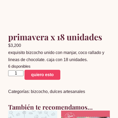
primavera x 18 unidades
$
3,200
exquisito bizcocho unido con manjar, coco rallado y
lineas de chocolate. caja con 18 unidades.
6 disponibles
primavera
quiero esto
x
18
Categorías:
bizcocho
,
dulces artesanales
unidades
cantidad
También te recomendamos…