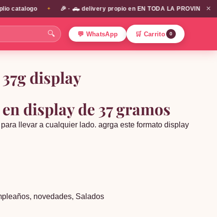
✕
 catalogo
🎉 · 🛻 delivery propio en EN TODA LA PROVINCIA DE SA
✦
🔍
💬 WhatsApp
🛒 Carrito
0
37g display
en display de 37 gramos
 para llevar a cualquier lado. agrga este formato display
mpleaños
,
novedades
,
Salados