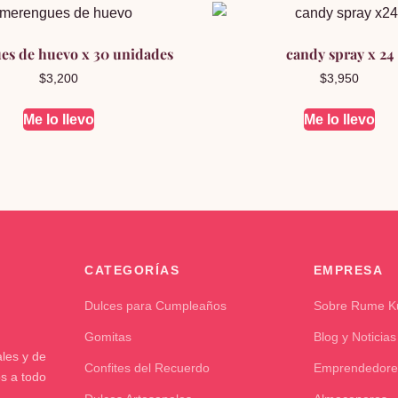
es de huevo x 30 unidades
candy spray x 24
$
3,200
$
3,950
Me lo llevo
Me lo llevo
CATEGORÍAS
EMPRESA
Dulces para Cumpleaños
Sobre Rume 
Gomitas
Blog y Noticias
les y de
Confites del Recuerdo
Emprendedore
os a todo