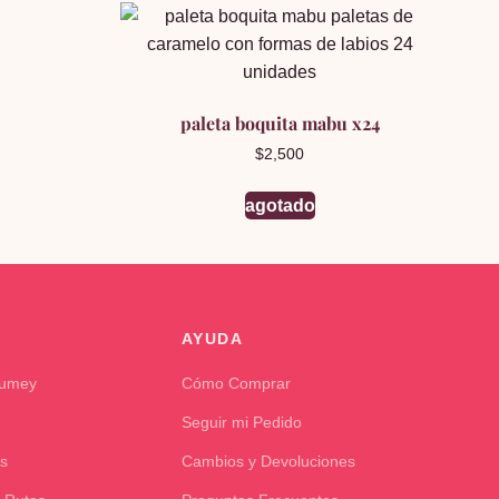
paleta boquita mabu x24
$
2,500
agotado
AYUDA
Kumey
Cómo Comprar
Seguir mi Pedido
s
Cambios y Devoluciones