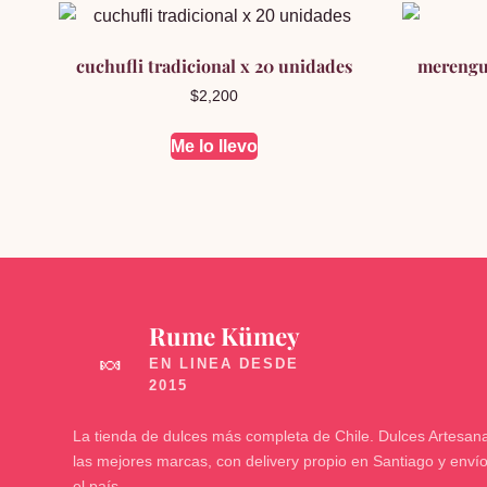
cuchufli tradicional x 20 unidades
merengu
$
2,200
Me lo llevo
Rume Kümey
🍬
La tienda de dulces más completa de Chile. Dulces Artesana
las mejores marcas, con delivery propio en Santiago y enví
el país.