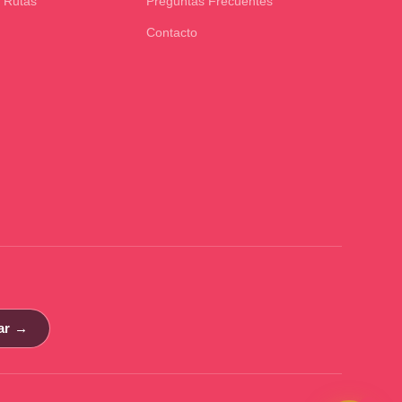
 Rutas
Preguntas Frecuentes
Contacto
ar →