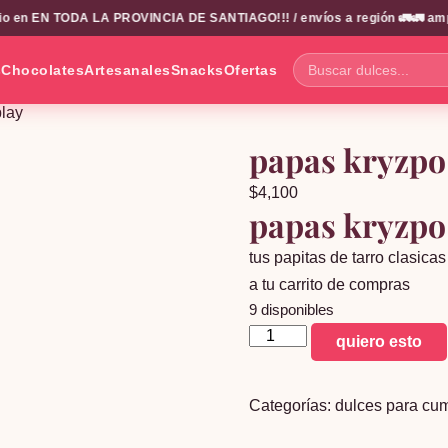
o en EN TODA LA PROVINCIA DE SANTIAGO!!! / envíos a región 🚛🚛 amplio
s
Chocolates
Artesanales
Snacks
Ofertas
Buscar
dulces...
play
papas kryzpo 
$
4,100
papas kryzpo 
tus papitas de tarro clasicas
a tu carrito de compras
9 disponibles
papas
quiero esto
kryzpo
37g
Categorías:
dulces para cu
display
cantidad