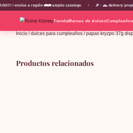
! / envíos a región 🚛🚛 amplio catalogo
🎉 · 🛻 delivery propi
✦
Tienda
Marcas de dulces
Cumpleaño
Inicio
/
dulces para cumpleaños
/ papas kryzpo 37g dis
Productos relacionados