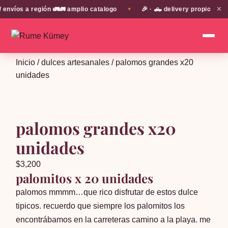
✕
os a región 🚛🚛 amplio catalogo
🎉 · 🛻 delivery propio en EN 
✦
Inicio
/
dulces artesanales
/ palomos grandes x20
unidades
palomos grandes x20
unidades
$
3,200
palomitos x 20 unidades
palomos mmmm…que rico disfrutar de estos dulce
tipicos. recuerdo que siempre los palomitos los
encontrábamos en la carreteras camino a la playa. me