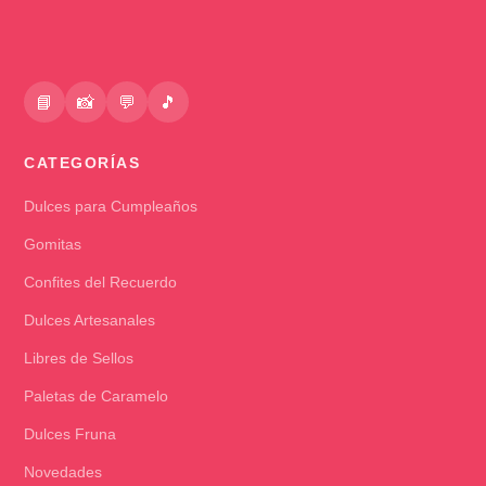
📘
📸
💬
🎵
CATEGORÍAS
Dulces para Cumpleaños
Gomitas
Confites del Recuerdo
Dulces Artesanales
Libres de Sellos
Paletas de Caramelo
Dulces Fruna
Novedades