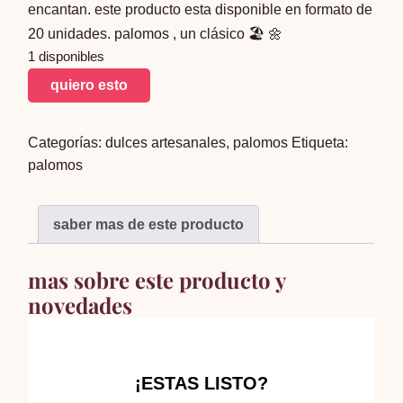
encantan. este producto esta disponible en formato de
20 unidades. palomos , un clásico 🏖 🌼
1 disponibles
palomos
quiero esto
grandes
x20
Categorías:
dulces artesanales
,
palomos
Etiqueta:
unidades
palomos
cantidad
saber mas de este producto
mas sobre este producto y
novedades
¡ESTAS LISTO?