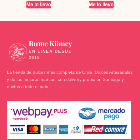
Me lo llevo
Me lo llevo
Rume Kümey
🍬
La tienda de dulces más completa de Chile. Dulces Artesanales
y de las mejores marcas, con delivery propio en Santiago y
envíos a todo el país.