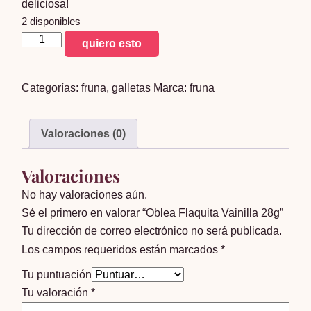
deliciosa!
2 disponibles
Oblea
quiero esto
Flaquita
Vainilla
Categorías:
fruna
,
galletas
Marca:
fruna
28g
cantidad
Valoraciones (0)
Valoraciones
No hay valoraciones aún.
Sé el primero en valorar “Oblea Flaquita Vainilla 28g”
Tu dirección de correo electrónico no será publicada.
Los campos requeridos están marcados
*
Tu puntuación
Tu valoración
*