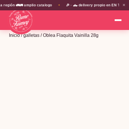
✕
gión 🚛🚛 amplio catalogo
🎉 · 🛻 delivery propio en EN TODA LA
✦
Inicio
/
galletas
/ Oblea Flaquita Vainilla 28g