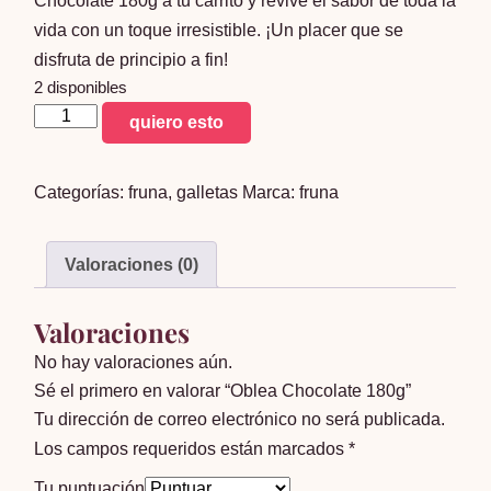
Chocolate 180g a tu carrito y revive el sabor de toda la
vida con un toque irresistible. ¡Un placer que se
disfruta de principio a fin!
2 disponibles
Oblea
quiero esto
Chocolate
180g
Categorías:
fruna
,
galletas
Marca:
fruna
cantidad
Valoraciones (0)
Valoraciones
No hay valoraciones aún.
Sé el primero en valorar “Oblea Chocolate 180g”
Tu dirección de correo electrónico no será publicada.
Los campos requeridos están marcados
*
Tu puntuación