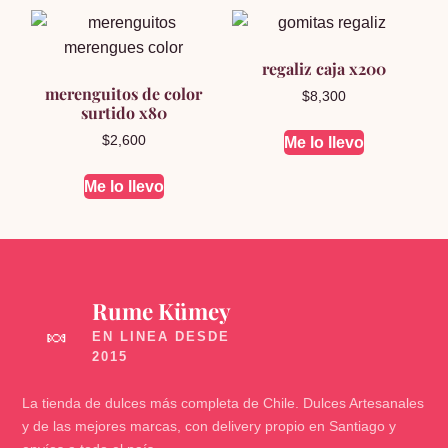
regaliz caja x200
merenguitos de color
$
8,300
surtido x80
$
2,600
Me lo llevo
Me lo llevo
Rume Kümey
🍬
La tienda de dulces más completa de Chile. Dulces Artesanales
y de las mejores marcas, con delivery propio en Santiago y