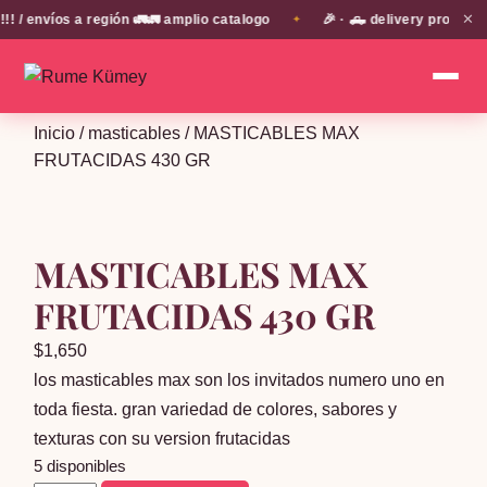
✕
 envíos a región 🚛🚛 amplio catalogo
🎉 · 🛻 delivery propio e
✦
Inicio
/
masticables
/ MASTICABLES MAX
FRUTACIDAS 430 GR
MASTICABLES MAX
FRUTACIDAS 430 GR
$
1,650
los masticables max son los invitados numero uno en
toda fiesta. gran variedad de colores, sabores y
texturas con su version frutacidas
5 disponibles