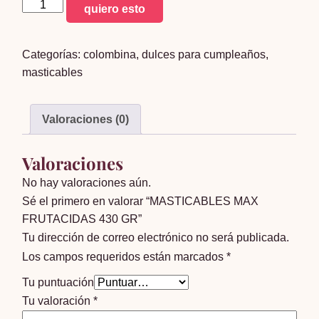
MASTICABLES
quiero esto
MAX
FRUTACIDAS
Categorías:
colombina
,
dulces para cumpleaños
,
430
masticables
GR
cantidad
Valoraciones (0)
Valoraciones
No hay valoraciones aún.
Sé el primero en valorar “MASTICABLES MAX
FRUTACIDAS 430 GR”
Tu dirección de correo electrónico no será publicada.
Los campos requeridos están marcados
*
Tu puntuación
Tu valoración
*