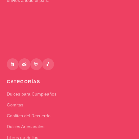
envíos a todo el país.
📘
📸
💬
🎵
CATEGORÍAS
Dulces para Cumpleaños
Gomitas
Confites del Recuerdo
Dulces Artesanales
Libres de Sellos