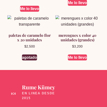
Me lo llevo
Me lo llevo
paletas de caramelo flor
merengues x color 40
x 20 unidades
unidades (grandes)
$
2,500
$
3,200
agotado
Me lo llevo
Rume Kümey
🍬