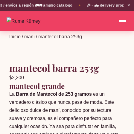
✕
envíos a región 🚛🚛 amplio catalogo
🎉 · 🛻 delivery propio en
✦
Inicio
/
mani
/ mantecol barra 253g
mantecol barra 253g
$
2,200
mantecol grande
La
Barra de Mantecol de 253 gramos
es un
verdadero clásico que nunca pasa de moda. Este
delicioso dulce de maní, conocido por su textura
suave y cremosa, es el compañero perfecto para
cualquier ocasión. Ya sea para disfrutar en familia,