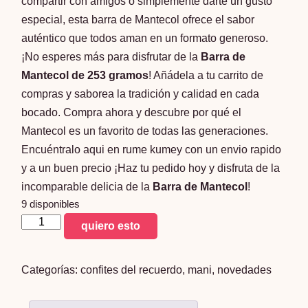
compartir con amigos o simplemente darte un gusto
especial, esta barra de Mantecol ofrece el sabor
auténtico que todos aman en un formato generoso.
¡No esperes más para disfrutar de la
Barra de
Mantecol de 253 gramos
! Añádela a tu carrito de
compras y saborea la tradición y calidad en cada
bocado. Compra ahora y descubre por qué el
Mantecol es un favorito de todas las generaciones.
Encuéntralo aqui en rume kumey con un envio rapido
y a un buen precio ¡Haz tu pedido hoy y disfruta de la
incomparable delicia de la
Barra de Mantecol
!
9 disponibles
mantecol
quiero esto
barra
253g
Categorías:
confites del recuerdo
,
mani
,
novedades
cantidad