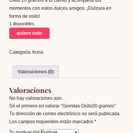
Osito 20 gramos a tu carrito y acompaña tus
momentos con estos dulces amigos. ¡Dulzura en
forma de osito!
1 disponibles
Gomitas
quiero esto
Osito20
gramos
Categoría:
fruna
cantidad
Valoraciones (0)
Valoraciones
No hay valoraciones aún.
Sé el primero en valorar “Gomitas Osito20 gramos”
Tu dirección de correo electrónico no será publicada.
Los campos requeridos están marcados
*
Tu puntuación