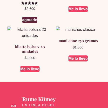
Valorado en
Me lo llevo
$
2,600
5.00
de 5
agotado
mani choc 250 gramos
kilatte bolsa x 20
$
1,500
unidades
$
2,600
Me lo llevo
Me lo llevo
Rume Kümey
🍬