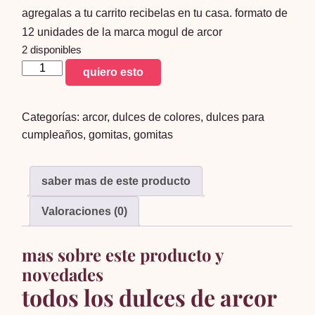
agregalas a tu carrito recibelas en tu casa. formato de
12 unidades de la marca mogul de arcor
2 disponibles
Gomitas
quiero esto
En
Forma
Categorías:
arcor
,
dulces de colores
,
dulces para
De
cumpleaños
,
gomitas
,
gomitas
Ositos
-
Marca
saber mas de este producto
Mogul
x12
Valoraciones (0)
cantidad
mas sobre este producto y
novedades
todos los dulces de arcor