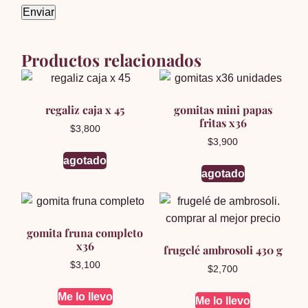
Productos relacionados
regaliz caja x 45
gomitas mini papas
fritas x36
$
3,800
$
3,900
agotado
agotado
gomita fruna completo
x36
frugelé ambrosoli 430 g
$
3,100
$
2,700
Me lo llevo
Me lo llevo