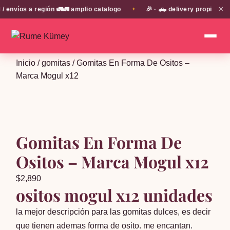
✕
víos a región 🚛🚛 amplio catalogo
🎉 · 🛻 delivery propio en E
✦
Inicio
/
gomitas
/ Gomitas En Forma De Ositos –
Marca Mogul x12
Gomitas En Forma De
Ositos – Marca Mogul x12
$
2,890
ositos mogul x12 unidades
la mejor descripción para las gomitas dulces, es decir
que tienen ademas forma de osito. me encantan.