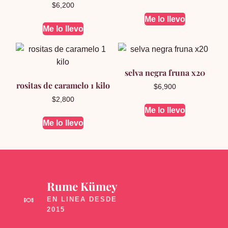
$
6,200
Me lo llevo
Me lo llevo
selva negra fruna x20
rositas de caramelo 1 kilo
$
6,900
$
2,800
Me lo llevo
Me lo llevo
Rume Kümey
🍬