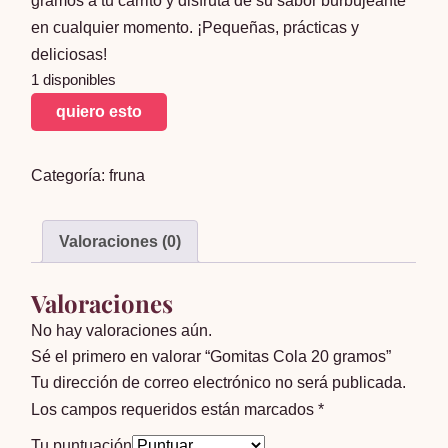
gramos a tu carrito y disfruta de su sabor burbujeante
en cualquier momento. ¡Pequeñas, prácticas y
deliciosas!
1 disponibles
Gomitas
quiero esto
Cola
20
Categoría:
fruna
gramos
cantidad
Valoraciones (0)
Valoraciones
No hay valoraciones aún.
Sé el primero en valorar “Gomitas Cola 20 gramos”
Tu dirección de correo electrónico no será publicada.
Los campos requeridos están marcados
*
Tu puntuación