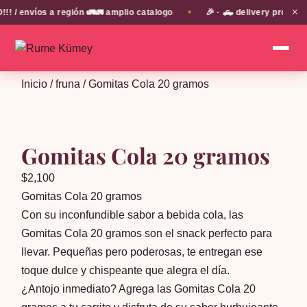
✕
 envíos a región 🚛🚛 amplio catalogo
🎉 · 🛻 delivery propio e
✦
Inicio
/
fruna
/ Gomitas Cola 20 gramos
Gomitas Cola 20 gramos
$
2,100
Gomitas Cola 20 gramos
Con su inconfundible sabor a bebida cola, las
Gomitas Cola 20 gramos son el snack perfecto para
llevar. Pequeñas pero poderosas, te entregan ese
toque dulce y chispeante que alegra el día.
¿Antojo inmediato? Agrega las Gomitas Cola 20